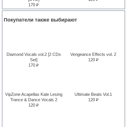
170 ₽
Покупатели также выбирают
Diamond Vocals vol.2 [2 CDs
Vengeance Effects vol. 2
Set]
120 ₽
170 ₽
VipZone Acapellas Kate Lesing
Ultimate Beats Vol.1
Trance & Dance Vocals 2
120 ₽
120 ₽