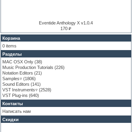
Electronic music
Ethnic samples
Experimental
EXS24 Instruments
Eventide Anthology X v1.0.4
Finale
170 ₽
FL Studio
Flute
Корзина
Folk samples
0 items
Fruityloops
Разделы
Funk
Garritan
MAC OSX Only
(38)
General MIDI kits
Music Production Tutorials
(226)
Guitar emulation
Notation Editors
(21)
Guitar loops
Samples
(1806)
Guitar processing and effects
Sound Editors
(141)
Hands-up samples
VST Instruments
(2528)
Hardstyle
VST Plug-ins
(640)
Heavy metal sample packs
Контакты
Hip-hop
House music
Написать нам
Hypersonic
Скидки
Jazz
Jingles