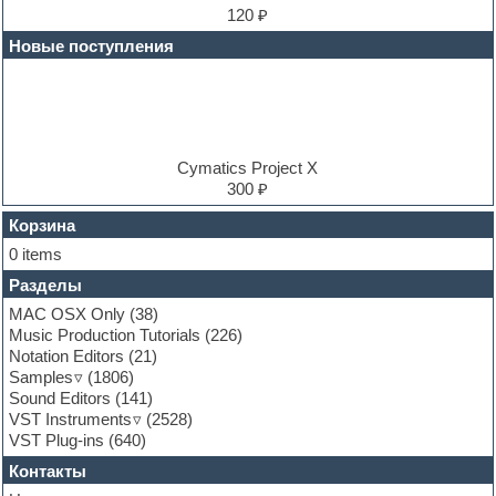
Electric bass
120 ₽
Electric guitar
Новые поступления
Electric piano
Electro
Electronic music
Ethnic samples
Experimental
EXS24 Instruments
Cymatics Project X
Finale
300 ₽
FL Studio
Flute
Корзина
Folk samples
0 items
Fruityloops
Разделы
Funk
Garritan
MAC OSX Only
(38)
General MIDI kits
Music Production Tutorials
(226)
Guitar emulation
Notation Editors
(21)
Guitar loops
Samples
(1806)
Guitar processing and effects
Sound Editors
(141)
Hands-up samples
VST Instruments
(2528)
Hardstyle
VST Plug-ins
(640)
Heavy metal sample packs
Контакты
Hip-hop