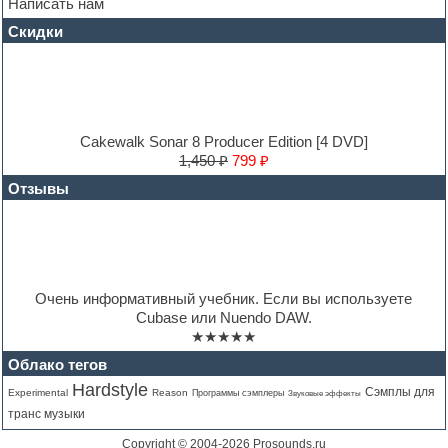
House music
Написать нам
Hypersonic
Скидки
Jazz
Jingles
Keyboards
LM-4 Drum Machine
Logic
Loops
Cakewalk Sonar 8 Producer Edition [4 DVD]
Maschine Expansion
1,450 ₽
799 ₽
Massive presets
Отзывы
Mastering plug-ins
MIDI files
Movie soundtracks
Music production software for beginners
Music theory
Nexus
Очень информативный учебник. Если вы используете
Notation software
Cubase или Nuendo DAW.
One shot drums
★★★★★
Orchestra
Orchestra drums
Облако тегов
Organ
Hardstyle
Сэмплы для
Experimental
Reason
Программы сэмплеры
Звуковые эффекты
Pads
транс музыки
Percussion
Plug-ins bundles
Copyright © 2004-2026
Prosounds.ru