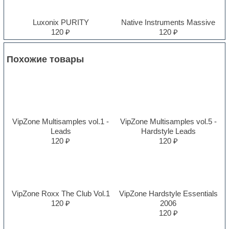
Luxonix PURITY
Native Instruments Massive
120 ₽
120 ₽
Похожие товары
VipZone Multisamples vol.1 -
VipZone Multisamples vol.5 -
Leads
Hardstyle Leads
120 ₽
120 ₽
VipZone Roxx The Club Vol.1
VipZone Hardstyle Essentials
120 ₽
2006
120 ₽