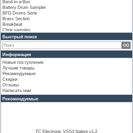
Band-in-a-Box
Battery Drum Sampler
BFD Drums Serie
Brass Section
Breakbeat
Choir samples
Chris Hein Samples
Быстрый поиск
Cinematic samples
GO
Club bass
Club leads
Информация
Club sounds
Новые поступления
Construction kits
Лучшие товары
Convolution
Рекомендуемые
Cubase
Скидки
Dance drums
Отзывы
Dance music production tutorials
Написать нам
DAW
Disco samples
Рекомендуемые
DJ Software
Drum and Bass
Drum machine
Dub techno
Dubstep
E-MU Samples
TC Electronic VSS3 Native v1.2