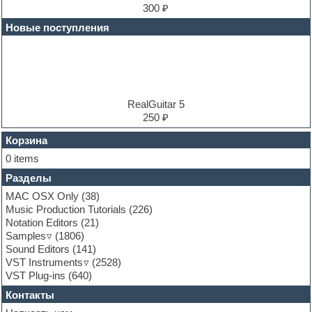
Electric bass
300 ₽
Electric guitar
Новые поступления
Electric piano
Electro
Electronic music
Ethnic samples
Experimental
EXS24 Instruments
RealGuitar 5
Finale
250 ₽
FL Studio
Flute
Корзина
Folk samples
0 items
Fruityloops
Разделы
Funk
Garritan
MAC OSX Only
(38)
General MIDI kits
Music Production Tutorials
(226)
Guitar emulation
Notation Editors
(21)
Guitar loops
Samples
(1806)
Guitar processing and effects
Sound Editors
(141)
Hands-up samples
VST Instruments
(2528)
Hardstyle
VST Plug-ins
(640)
Heavy metal sample packs
Контакты
Hip-hop