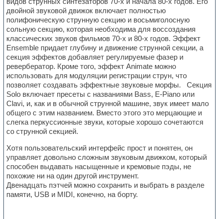
видов струнных синтезаторов 70-х и начала 80-х годов. Его
двойной звуковой движок включает полностью
полифоническую струнную секцию и восьмиголосную
сольную секцию, которая необходима для воссоздания
классических звуков фильмов 70-х и 80-х годов. Эффект
Ensemble придает глубину и движение струнной секции, а
секция эффектов добавляет регулируемые фазер и
ревербератор. Кроме того, эффект Animate можно
использовать для модуляции регистрации струн, что
позволяет создавать эффектные звуковые морфы. Секция
Solo включает пресеты с названиями Bass, E-Piano или
Clavi, и, как и в обычной струнной машине, звук имеет мало
общего с этим названием. Вместо этого это мерцающие и
слегка перкуссионные звуки, которые хорошо сочетаются
со струнной секцией.
Хотя пользовательский интерфейс прост и понятен, он
управляет довольно сложным звуковым движком, который
способен выдавать насыщенные и кремовые пэды, не
похожие ни на один другой инструмент.
Двенадцать пэтчей можно сохранить и выбрать в разделе
памяти, USB и MIDI, конечно, на борту.