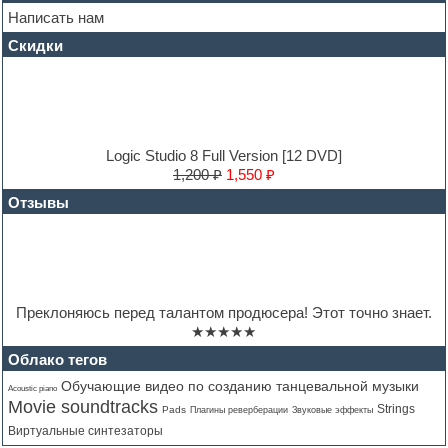
House music
Написать нам
Hypersonic
Скидки
Jazz
Jingles
Keyboards
LM-4 Drum Machine
Logic
Loops
Logic Studio 8 Full Version [12 DVD]
Maschine Expansion
1,200 ₽
1,550 ₽
Massive presets
Отзывы
Mastering plug-ins
MIDI files
Movie soundtracks
Music production software for beginners
Music theory
Nexus
Преклоняюсь перед талантом продюсера! Этот точно знает.
Notation software
★★★★★
One shot drums
Orchestra
Облако тегов
Orchestra drums
Обучающие видео по созданию танцевальной музыки
Acoustic piano
Organ
Movie soundtracks
Strings
Pads
Плагины реверберации
Звуковые эффекты
Pads
Виртуальные синтезаторы
Percussion