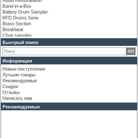
Audio Restoratation
Band-in-a-Box
Battery Drum Sampler
BFD Drums Serie
Brass Section
Breakbeat
Choir samples
Chris Hein Samples
Быстрый поиск
Cinematic samples
GO
Club bass
Club leads
Информация
Club sounds
Новые поступления
Construction kits
Лучшие товары
Convolution
Рекомендуемые
Cubase
Скидки
Dance drums
Отзывы
Dance music production tutorials
Написать нам
DAW
Disco samples
Рекомендуемые
DJ Software
Drum and Bass
Drum machine
Dub techno
Dubstep