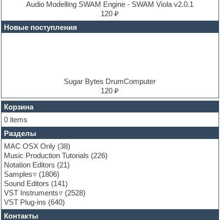
E-MU Samples
Audio Modelling SWAM Engine - SWAM Viola v2.0.1
Electric bass
120 ₽
Electric guitar
Новые поступления
Electric piano
Electro
Electronic music
Ethnic samples
Experimental
EXS24 Instruments
Sugar Bytes DrumComputer
Finale
120 ₽
FL Studio
Flute
Корзина
Folk samples
0 items
Fruityloops
Разделы
Funk
Garritan
MAC OSX Only
(38)
General MIDI kits
Music Production Tutorials
(226)
Guitar emulation
Notation Editors
(21)
Guitar loops
Samples
(1806)
Guitar processing and effects
Sound Editors
(141)
Hands-up samples
VST Instruments
(2528)
Hardstyle
VST Plug-ins
(640)
Heavy metal sample packs
Контакты
Hip-hop