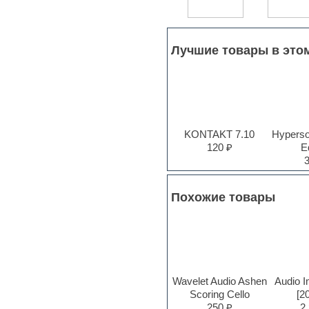
Pro Tools
Psytrance
Rare instruments
Лучшие товары в это
Reaktor presets
Reason
Recording vocals
Reverb
REX2
Rhythm and Blues
Rock
KONTAKT 7.10
Hyperson
Sampler
120 ₽
Ed
Samples from hardware synth
Samplitude
Saxophone
Sequencer
Похожие товары
Serum presets
Sibelius
Sonar
Soul
Sound design
Sound editor
Wavelet Audio Ashen
Audio I
Sound effects
Scoring Cello
[2
Strings
250 ₽
2