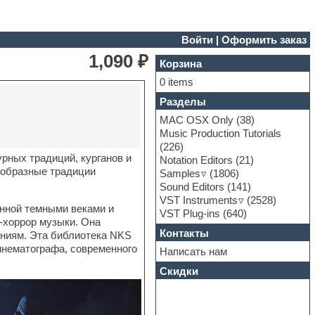
Войти
|
Оформить заказ
1,090 ₽
Корзина
0 items
Разделы
MAC OSX Only
(38)
Music Production Tutorials
(226)
рных традиций, курганов и
Notation Editors
(21)
ообразные традиции
Samples
(1806)
Sound Editors
(141)
VST Instruments
(2528)
нной темными веками и
VST Plug-ins
(640)
-хоррор музыки. Она
Контакты
ниям. Эта библиотека NKS
кинематографа, современного
Написать нам
Скидки