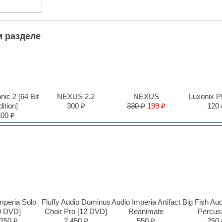
м разделе
ic 2 [64 Bit
NEXUS 2.2
NEXUS
Luxonix 
ition]
300 ₽
330 ₽
199 ₽
120 
300 ₽
mperia Solo
Fluffy Audio Dominus
Audio Imperia Artifact
Big Fish Aud
0 DVD]
Choir Pro [12 DVD]
Reanimate
Percus
,250 ₽
2,450 ₽
550 ₽
250 