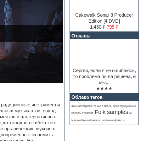
Cakewalk Sonar 8 Producer
Edition [4 DVD]
1,450 ₽
799 ₽
Отзывы
Сергей, если я не ошибаюсь,
то проблема была решена, и
мы...
★★★★
Облако тегов
 традиционные инструменты
Кинематографические сэмплы
Конструкционные
льных музыкантов, саунд-
Folk samples
наборы сэмплов
NI
ументов и альтернативных
Massive Звуки и Пресеты
Звуковые эффекты
 до холодного тибетского
о органических звуковых
дновременно сэкономить
мпозиторов. Нет