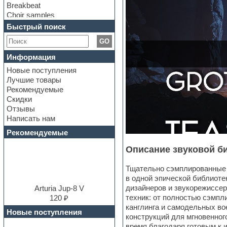
Breakbeat
Choir samples
Chris Hein Samples
Быстрый поиск
Cinematic samples
GO
Club bass
Club leads
Информация
Club sounds
Новые поступления
Construction kits
Лучшие товары
Convolution
Рекомендуемые
Cubase
Скидки
Dance drums
Отзывы
Dance music production
Написать нам
tutorials
DAW
Рекомендуемые
Disco samples
Описание звуковой б
DJ Software
Drum and Bass
Тщательно сэмплированные 
Drum machine
в одной эпической библиоте
Dub techno
дизайнеров и звукорежиссер
Dubstep
Arturia Jup-8 V
техник: от полностью сэмпл
E-MU Samples
120 ₽
канглинга и самодельных во
Electric bass
Новые поступления
конструкций для мгновенног
Electric guitar
время благодаря готовым к 
Electric piano