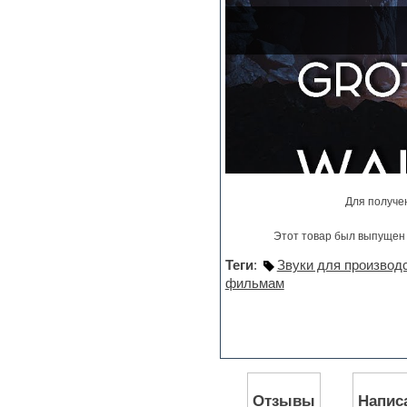
Jingles
Keyboards
LM-4 Drum Machine
Logic
Loops
Maschine Expansion
Massive presets
Mastering plug-ins
MIDI files
Movie soundtracks
Music production software for
beginners
Для получе
Music theory
Nexus
Этот товар был выпущен 
Notation software
Теги
:
Звуки для производ
One shot drums
Orchestra
фильмам
Orchestra drums
Organ
Pads
Percussion
Plug-ins bundles
Plug-ins for tracking
Отзывы
Напис
Pop music