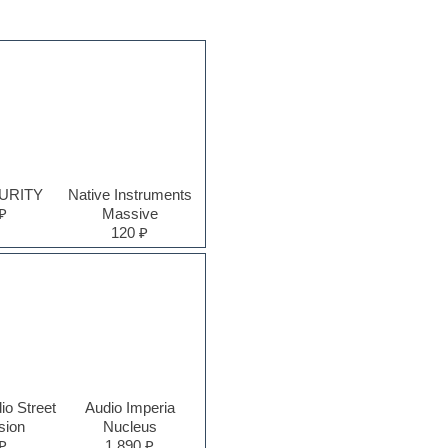
PURITY
Native Instruments
₽
Massive
120 ₽
io Street
Audio Imperia
sion
Nucleus
₽
1,890 ₽