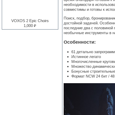
необходимости в использова
Electro
совместимы и готовы к испо
Electronic music
Ethnic samples
Поиск, подбор, бронировани
Experimental
VOXOS 2 Epic Choirs
достойной задачей. Особенн
EXS24 Instruments
1,000 ₽
последние два с половиной 
Finale
необычные инструменты в н
FL Studio
Flute
Особенности:
Folk samples
Fruityloops
61 детально запрограм
Funk
Истинное легато
Garritan
Многочисленные кругов
General MIDI kits
Множество динамически
Guitar emulation
Бонусные строительные 
Guitar loops
Формат NCW 24 бит / 48
Guitar processing and effects
Hands-up samples
Hardstyle
Heavy metal sample packs
Hip-hop
House music
Hypersonic
Jazz