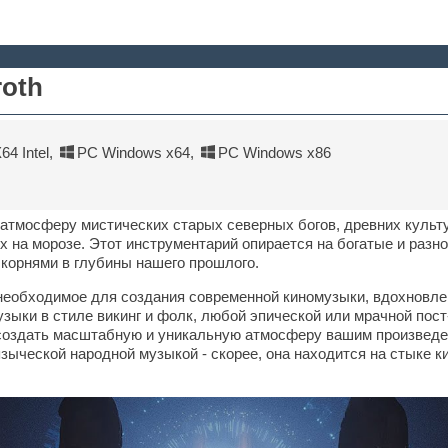
roth
4 Intel
,
PC Windows x64
,
PC Windows x86
тмосферу мистических старых северных богов, древних культу
 на морозе. Этот инструментарий опирается на богатые и разн
корнями в глубины нашего прошлого.
еобходимое для создания современной киномузыки, вдохновле
зыки в стиле викинг и фолк, любой эпической или мрачной пост
 создать масштабную и уникальную атмосферу вашим произведе
языческой народной музыкой - скорее, она находится на стыке 