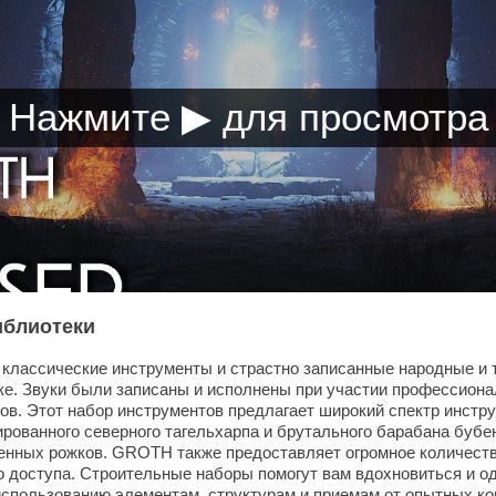
иблиотеки
классические инструменты и страстно записанные народные и
ке. Звуки были записаны и исполнены при участии профессиона
ов. Этот набор инструментов предлагает широкий спектр инстр
ированного северного тагельхарпа и брутального барабана бубен
енных рожков. GROTH также предоставляет огромное количеств
о доступа. Строительные наборы помогут вам вдохновиться и о
использованию элементам, структурам и приемам от опытных ко