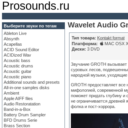
Prosounds.ru
Wavelet Audio G
Выберите звуки по тегам
Ableton Live
Тип товара:
Kontakt format
Absynth
Платформа:
MAC OSX X6
Acapellas
Диски:
3 DVD
ACID Sound Editor
ACIDized Wav
Acoustic bass
Звучание GROTH вызывает а
Acoustic drums
суровых лесов, подвешенных
Acoustic guitar
народной музыки, уходящие 
Acoustic piano
Additional sounds and presets
GROTH предоставляет все н
All-in-one samples disks
мифологией, современной му
Ambient
поможет придать глубину и
Apple AIFF files
не ограничивается древней 
Audio Restoratation
фолка и пост-хоррора.
Band-in-a-Box
Battery Drum Sampler
BFD Drums Serie
Brass Section