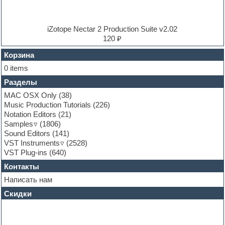
Ethnic samples
Experimental
EXS24 Instruments
iZotope Nectar 2 Production Suite v2.02
Finale
120 ₽
FL Studio
Flute
Корзина
Folk samples
0 items
Fruityloops
Разделы
Funk
Garritan
MAC OSX Only
(38)
General MIDI kits
Music Production Tutorials
(226)
Guitar emulation
Notation Editors
(21)
Guitar loops
Samples
(1806)
Guitar processing and effects
Sound Editors
(141)
Hands-up samples
VST Instruments
(2528)
Hardstyle
VST Plug-ins
(640)
Heavy metal sample packs
Контакты
Hip-hop
House music
Написать нам
Hypersonic
Скидки
Jazz
Jingles
Keyboards