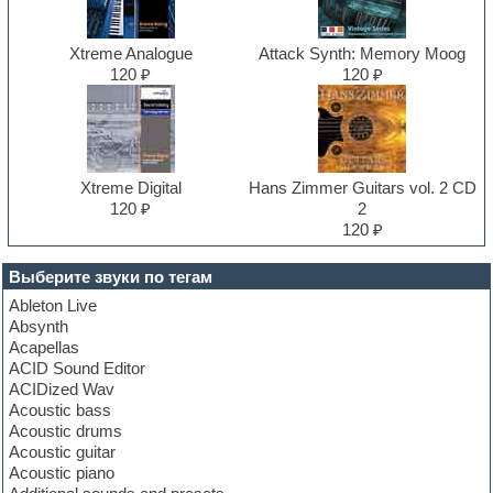
Xtreme Analogue
Attack Synth: Memory Moog
120 ₽
120 ₽
Xtreme Digital
Hans Zimmer Guitars vol. 2 CD
120 ₽
2
120 ₽
Выберите звуки по тегам
Ableton Live
Absynth
Acapellas
ACID Sound Editor
ACIDized Wav
Acoustic bass
Acoustic drums
Acoustic guitar
Acoustic piano