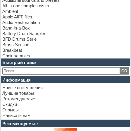
Additional sounds and presets
All-in-one samples disks
Ambient
Apple AIFF files
Audio Restoratation
Band-in-a-Box
Battery Drum Sampler
BFD Drums Serie
Brass Section
Breakbeat
Choir samples
Chris Hein Samples
Быстрый поиск
Cinematic samples
GO
Club bass
Club leads
Информация
Club sounds
Новые поступления
Construction kits
Лучшие товары
Convolution
Рекомендуемые
Cubase
Скидки
Dance drums
Отзывы
Dance music production tutorials
Написать нам
DAW
Disco samples
Рекомендуемые
DJ Software