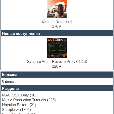
Drum and Bass
Drum machine
Dub techno
Dubstep
E-MU Samples
iZotope Neutron 4
Electric bass
170 ₽
Electric guitar
Новые поступления
Electric piano
Electro
Electronic music
Ethnic samples
Experimental
EXS24 Instruments
Synchro Arts - Revoice Pro v3.1.1.3
Finale
120 ₽
FL Studio
Flute
Корзина
Folk samples
0 items
Fruityloops
Разделы
Funk
Garritan
MAC OSX Only
(38)
General MIDI kits
Music Production Tutorials
(226)
Guitar emulation
Notation Editors
(21)
Guitar loops
Samples
(1806)
Guitar processing and effects