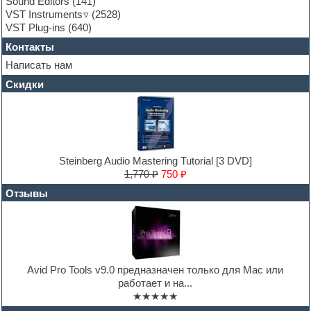
Sound Editors
(141)
Hands-up samples
VST Instruments
(2528)
Hardstyle
VST Plug-ins
(640)
Heavy metal sample packs
Контакты
Hip-hop
House music
Написать нам
Hypersonic
Скидки
Jazz
Jingles
Keyboards
LM-4 Drum Machine
Logic
Loops
Steinberg Audio Mastering Tutorial [3 DVD]
Maschine Expansion
1,770 ₽
750 ₽
Massive presets
Отзывы
Mastering plug-ins
MIDI files
Movie soundtracks
Music production software for beginners
Music theory
Nexus
Avid Pro Tools v9.0 предназначен только для Mac или
Notation software
работает и на...
One shot drums
★★★★★
Orchestra