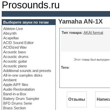
Prosounds.ru
Yamaha AN-1X
Выберите звуки по тегам
Ableton Live
Тип товара:
AKAI format
Absynth
Acapellas
ACID Sound Editor
ACIDized Wav
Acoustic bass
Acoustic drums
Этот товар был выпущен 
Acoustic guitar
Acoustic piano
Теги
:
Additional sounds and presets
All-in-one samples disks
Ambient
Apple AIFF files
Audio Restoratation
Band-in-a-Box
Battery Drum Sampler
Отзывы
Напис
BFD Drums Serie
Brass Section