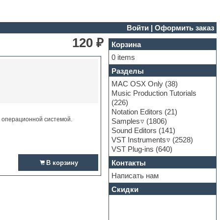
Войти
|
Оформить заказ
120 ₽
Корзина
0 items
Разделы
MAC OSX Only
(38)
Music Production Tutorials
(226)
Notation Editors
(21)
и операционной системой.
Samples
(1806)
Sound Editors
(141)
VST Instruments
(2528)
VST Plug-ins
(640)
Контакты
В корзину
Написать нам
Скидки