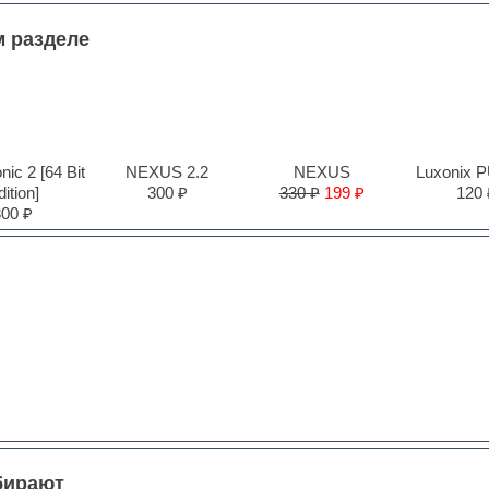
м разделе
ic 2 [64 Bit
NEXUS 2.2
NEXUS
Luxonix 
ition]
300 ₽
330 ₽
199 ₽
120 
300 ₽
бирают