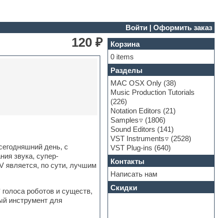
Войти
|
Оформить заказ
120 ₽
Корзина
0 items
Разделы
MAC OSX Only
(38)
Music Production Tutorials
(226)
Notation Editors
(21)
Samples
(1806)
Sound Editors
(141)
VST Instruments
(2528)
сегодняшний день, с
VST Plug-ins
(640)
ия звука, супер-
Контакты
является, по сути, лучшим
Написать нам
Скидки
голоса роботов и существ,
ый инструмент для