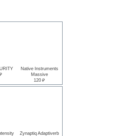
PURITY
Native Instruments
₽
Massive
120 ₽
ntensity
Zynaptiq Adaptiverb