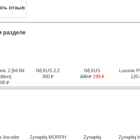
ать отзыв
м разделе
ic 2 [64 Bit
NEXUS 2.2
NEXUS
Luxonix 
ition]
300 ₽
330 ₽
199 ₽
120 
300 ₽
ia Vocoder
Zynaptiq MORPH
Zynaptiq
Zynaptiq I