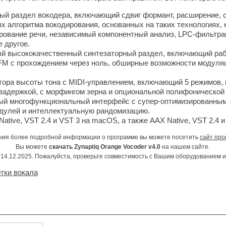
й раздел вокодера, включающий сдвиг формант, расширение, с
х алгоритма вокодирования, основанных на таких технологиях, 
ование речи, независимый компонентный анализ, LPC-фильтрац
 другое.
й высококачественный синтезаторный раздел, включающий рабо
FM с прохождением через ноль, обширные возможности модуляц
ора высоты тона с MIDI-управлением, включающий 5 режимов, 
задержкой, с морфингом зерна и опциональной полифонической 
ый многофункциональный интерфейс с супер-оптимизированным
дулей и интеллектуальную рандомизацию.
tive, VST 2.4 и VST 3 на macOS, а также AAX Native, VST 2.4 и
ния более подробной информации о программе вы можете посетить
сайт про
Вы можете
скачать Zynaptiq Orange Vocoder v4.0
на нашем сайте.
14.12.2025. Пожалуйста, проверьте совместимость с Вашим оборудованием 
тки вокала