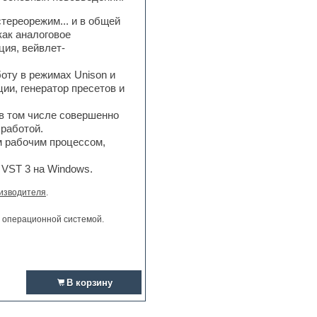
тереорежим... и в общей
как аналоговое
ия, вейвлет-
ту в режимах Unison и
ии, генератор пресетов и
в том числе совершенно
работой.
 рабочим процессом,
 VST 3 на Windows.
изводителя
.
и операционной системой.
В корзину