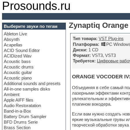
Prosounds.ru
Zynaptiq Orange 
Выберите звуки по тегам
Ableton Live
Тип товара:
VST Plug-ins
Absynth
Платформа:
PC Windows
Acapellas
Диски:
1 CD
ACID Sound Editor
Формат:
VST3, VST3
ACIDized Wav
Требуется:
Цифровые рабоч
Acoustic bass
Acoustic drums
Acoustic guitar
ORANGE VOCODER IV:
Acoustic piano
Additional sounds and presets
Объединяя в себе самый пол
All-in-one samples disks
лазерными эффектами контр
Ambient
увлекательным и эффективн
Apple AIFF files
плагином вокодера.
Audio Restoratation
Band-in-a-Box
Если вам нужно создать нов
Battery Drum Sampler
яркие музыкальные грувы ил
BFD Drums Serie
творческой обработки звука 
Brass Section