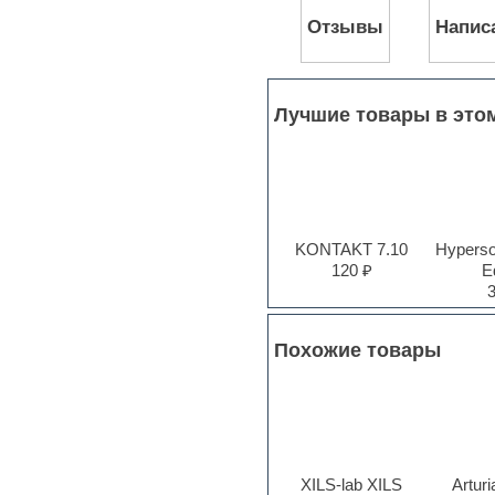
Jingles
Отзывы
Напис
Keyboards
LM-4 Drum Machine
Logic
Loops
Maschine Expansion
Лучшие товары в это
Massive presets
Mastering plug-ins
MIDI files
Movie soundtracks
Music production software for
beginners
KONTAKT 7.10
Hyperson
Music theory
120 ₽
Ed
Nexus
Notation software
One shot drums
Orchestra
Похожие товары
Orchestra drums
Organ
Pads
Percussion
Plug-ins bundles
Plug-ins for tracking
XILS-lab XILS
Artur
Pop music