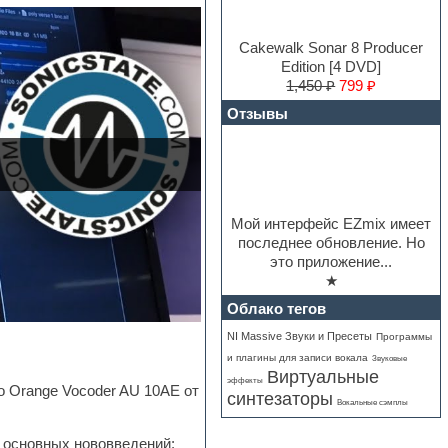
Cakewalk Sonar 8 Producer
Edition [4 DVD]
1,450 ₽
799 ₽
Отзывы
Мой интерфейс EZmix имеет
последнее обновление. Но
это приложение...
★
Облако тегов
NI Massive Звуки и Пресеты
Программы
и плагины для записи вокала
Звуковые
Виртуальные
эффекты
 Orange Vocoder AU 10AE от
синтезаторы
Вокальные сэмплы
з основных нововведений: