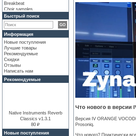
Breakbeat
Choir samples
Chris Hein Samples
Быстрый поиск
Cinematic samples
GO
Club bass
Club leads
Информация
Club sounds
Новые поступления
Construction kits
Лучшие товары
Convolution
Рекомендуемые
Cubase
Скидки
Dance drums
Отзывы
Dance music production
Написать нам
tutorials
DAW
Рекомендуемые
Disco samples
DJ Software
Drum and Bass
Drum machine
Что нового в версии I
Dub techno
Dubstep
Native Instruments Reverb
E-MU Samples
Classics v1.3.1
Версия IV ORANGE VOCODER 
Electric bass
80 ₽
Prosoniq.
Electric guitar
Новые поступления
Что нового? Практически все
Electric piano