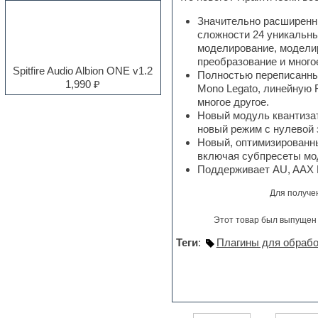
Electro
Значительно расширенны
Electronic music
сложности 24 уникальны
Ethnic samples
моделирование, моделир
Experimental
преобразование и многое
EXS24 Instruments
Spitfire Audio Albion ONE v1.2
Полностью переписанны
Finale
1,990 ₽
Mono Legato, линейную 
FL Studio
многое другое.
Flute
Новый модуль квантизат
Folk samples
новый режим с нулевой 
Fruityloops
Новый, оптимизированн
Funk
включая субпресеты мо
Garritan
Поддерживает AU, AAX Na
General MIDI kits
Guitar emulation
Для получе
Guitar loops
Guitar processing and effects
Этот товар был выпущен 
Hands-up samples
Hardstyle
Теги
:
Плагины для обрабо
Heavy metal sample packs
Hip-hop
House music
Hypersonic
Jazz