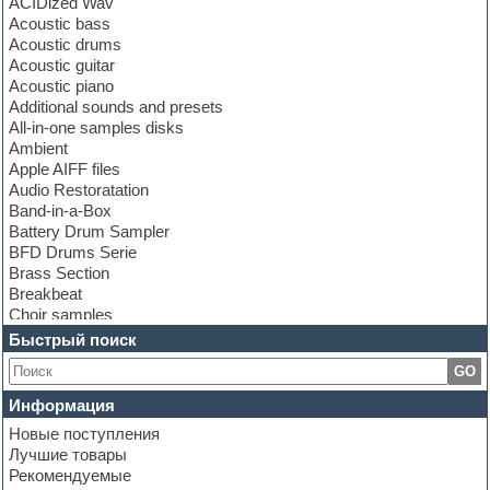
ACIDized Wav
Acoustic bass
Acoustic drums
Acoustic guitar
Acoustic piano
Additional sounds and presets
All-in-one samples disks
Ambient
Apple AIFF files
Audio Restoratation
Band-in-a-Box
Battery Drum Sampler
BFD Drums Serie
Brass Section
Breakbeat
Choir samples
Chris Hein Samples
Быстрый поиск
Cinematic samples
GO
Club bass
Club leads
Информация
Club sounds
Новые поступления
Construction kits
Лучшие товары
Convolution
Рекомендуемые
Cubase