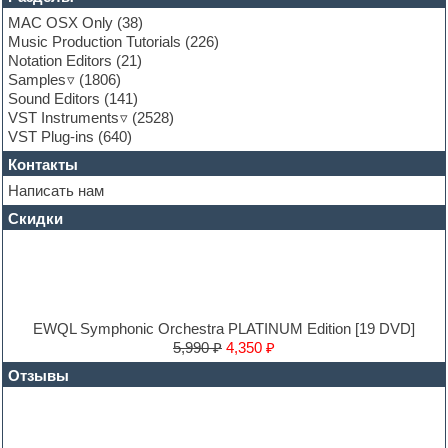
Garritan
MAC OSX Only
(38)
General MIDI kits
Music Production Tutorials
(226)
Guitar emulation
Notation Editors
(21)
Guitar loops
Samples
(1806)
Guitar processing and effects
Sound Editors
(141)
Hands-up samples
VST Instruments
(2528)
Hardstyle
VST Plug-ins
(640)
Heavy metal sample packs
Контакты
Hip-hop
House music
Написать нам
Hypersonic
Скидки
Jazz
Jingles
Keyboards
LM-4 Drum Machine
Logic
Loops
EWQL Symphonic Orchestra PLATINUM Edition [19 DVD]
Maschine Expansion
5,990 ₽
4,350 ₽
Massive presets
Отзывы
Mastering plug-ins
MIDI files
Movie soundtracks
Music production software for beginners