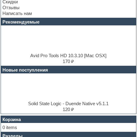
Скидки
Dance drums
Отзывы
Dance music production tutorials
Написать нам
DAW
Disco samples
Рекомендуемые
DJ Software
Drum and Bass
Drum machine
Dub techno
Dubstep
E-MU Samples
Avid Pro Tools HD 10.3.10 [Mac OSX]
Electric bass
170 ₽
Electric guitar
Новые поступления
Electric piano
Electro
Electronic music
Ethnic samples
Experimental
EXS24 Instruments
Solid State Logic - Duende Native v5.1.1
Finale
120 ₽
FL Studio
Flute
Корзина
Folk samples
0 items
Fruityloops
Разделы
Funk