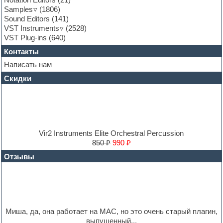
Guitar loops
Samples
(1806)
Guitar processing and effects
Sound Editors
(141)
Hands-up samples
VST Instruments
(2528)
Hardstyle
VST Plug-ins
(640)
Heavy metal sample packs
Контакты
Hip-hop
House music
Написать нам
Hypersonic
Скидки
Jazz
Jingles
Keyboards
LM-4 Drum Machine
Logic
Loops
Vir2 Instruments Elite Orchestral Percussion
Maschine Expansion
850 ₽
990 ₽
Massive presets
Отзывы
Mastering plug-ins
MIDI files
Movie soundtracks
Music production software for beginners
Music theory
Nexus
Миша, да, она работает на MAC, но это очень старый плагин,
Notation software
выпущенный...