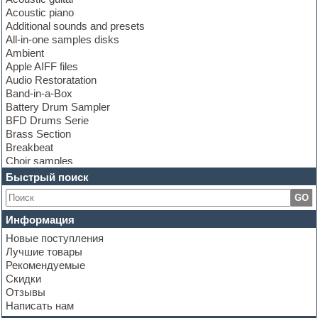
Acoustic piano
Additional sounds and presets
All-in-one samples disks
Ambient
Apple AIFF files
Audio Restoratation
Band-in-a-Box
Battery Drum Sampler
BFD Drums Serie
Brass Section
Breakbeat
Choir samples
Chris Hein Samples
Быстрый поиск
Cinematic samples
GO
Club bass
Club leads
Информация
Club sounds
Новые поступления
Construction kits
Лучшие товары
Convolution
Рекомендуемые
Cubase
Скидки
Dance drums
Отзывы
Dance music production tutorials
Написать нам
DAW