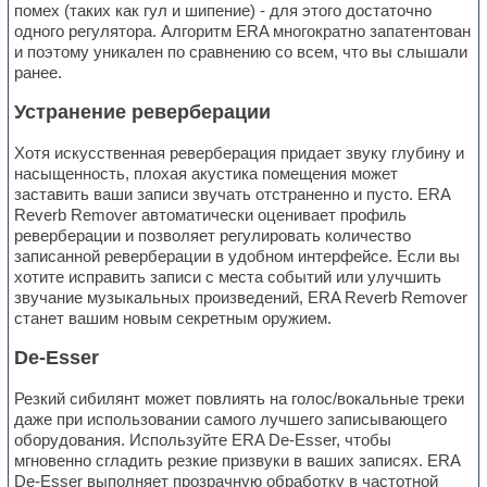
помех (таких как гул и шипение) - для этого достаточно
одного регулятора. Алгоритм ERA многократно запатентован
и поэтому уникален по сравнению со всем, что вы слышали
ранее.
Устранение реверберации
Хотя искусственная реверберация придает звуку глубину и
насыщенность, плохая акустика помещения может
заставить ваши записи звучать отстраненно и пусто. ERA
Reverb Remover автоматически оценивает профиль
реверберации и позволяет регулировать количество
записанной реверберации в удобном интерфейсе. Если вы
хотите исправить записи с места событий или улучшить
звучание музыкальных произведений, ERA Reverb Remover
станет вашим новым секретным оружием.
De-Esser
Резкий сибилянт может повлиять на голос/вокальные треки
даже при использовании самого лучшего записывающего
оборудования. Используйте ERA De-Esser, чтобы
мгновенно сгладить резкие призвуки в ваших записях. ERA
De-Esser выполняет прозрачную обработку в частотной