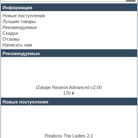
Club leads
Информация
Club sounds
Новые поступления
Construction kits
Лучшие товары
Convolution
Рекомендуемые
Cubase
Скидки
Dance drums
Отзывы
Dance music production tutorials
Написать нам
DAW
Disco samples
Рекомендуемые
DJ Software
Drum and Bass
Drum machine
Dub techno
Dubstep
E-MU Samples
iZotope Neutron Advanced v2.00
Electric bass
170 ₽
Electric guitar
Новые поступления
Electric piano
Electro
Electronic music
Ethnic samples
Experimental
EXS24 Instruments
Realivox The Ladies 2.1