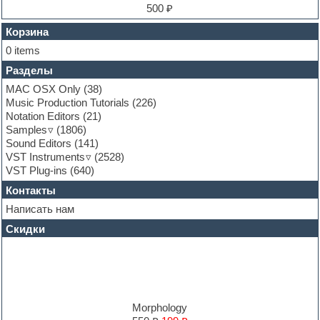
Finale
500 ₽
FL Studio
Flute
Корзина
Folk samples
0 items
Fruityloops
Разделы
Funk
Garritan
MAC OSX Only
(38)
General MIDI kits
Music Production Tutorials
(226)
Guitar emulation
Notation Editors
(21)
Guitar loops
Samples
(1806)
Guitar processing and effects
Sound Editors
(141)
Hands-up samples
VST Instruments
(2528)
Hardstyle
VST Plug-ins
(640)
Heavy metal sample packs
Контакты
Hip-hop
House music
Написать нам
Hypersonic
Скидки
Jazz
Jingles
Keyboards
LM-4 Drum Machine
Logic
Loops
Morphology
Maschine Expansion