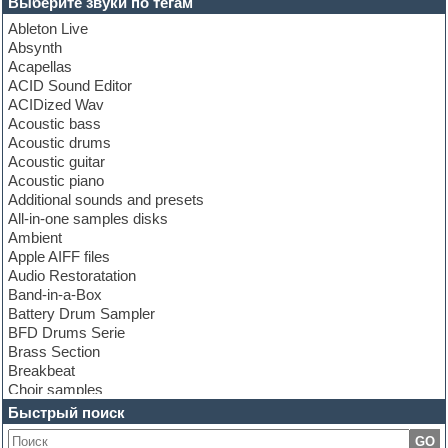
Выберите звуки по тегам
Ableton Live
Absynth
Acapellas
ACID Sound Editor
ACIDized Wav
Acoustic bass
Acoustic drums
Acoustic guitar
Acoustic piano
Additional sounds and presets
All-in-one samples disks
Ambient
Apple AIFF files
Audio Restoratation
Band-in-a-Box
Battery Drum Sampler
BFD Drums Serie
Brass Section
Breakbeat
Choir samples
Chris Hein Samples
Быстрый поиск
Cinematic samples
GO
Club bass