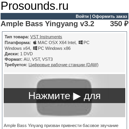
Prosounds.ru
Войти
|
Оформить заказ
Ample Bass Yingyang v3.2
350 ₽
Тип товара:
VST Instruments
Платформа:
MAC OSX X64 Intel
,
PC
Windows x64
,
PC Windows x86
Диски:
1 DVD
Формат:
AU, VST, VST3
Требуется:
Цифровые рабочие станции (DAW)
Ample Bass Yinyang призван привнести басовое звучание