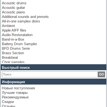
Acoustic drums
Acoustic guitar
Acoustic piano
Additional sounds and presets
All-in-one samples disks
Ambient
Apple AIFF files
Audio Restoratation
Band-in-a-Box
Battery Drum Sampler
BFD Drums Serie
Brass Section
Breakbeat
Choir samples
Chris Hein Samples
Быстрый поиск
Cinematic samples
GO
Club bass
Club leads
Информация
Club sounds
Новые поступления
Construction kits
Лучшие товары
Convolution
Рекомендуемые
Cubase
Скидки
Dance drums
Отзывы