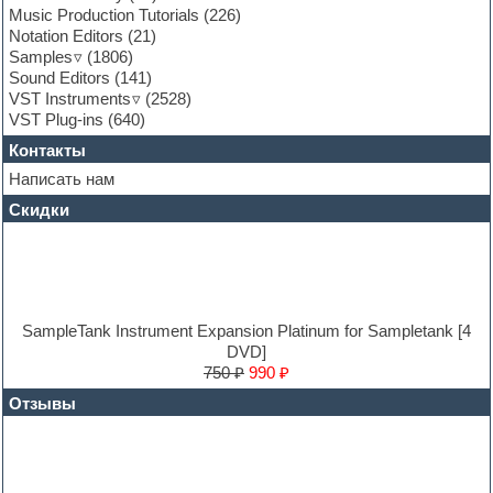
General MIDI kits
Music Production Tutorials
(226)
Guitar emulation
Notation Editors
(21)
Guitar loops
Samples
(1806)
Guitar processing and effects
Sound Editors
(141)
Hands-up samples
VST Instruments
(2528)
Hardstyle
VST Plug-ins
(640)
Heavy metal sample packs
Контакты
Hip-hop
House music
Написать нам
Hypersonic
Скидки
Jazz
Jingles
Keyboards
LM-4 Drum Machine
Logic
Loops
SampleTank Instrument Expansion Platinum for Sampletank [4
Maschine Expansion
DVD]
Massive presets
750 ₽
990 ₽
Mastering plug-ins
Отзывы
MIDI files
Movie soundtracks
Music production software for beginners
Music theory
Nexus