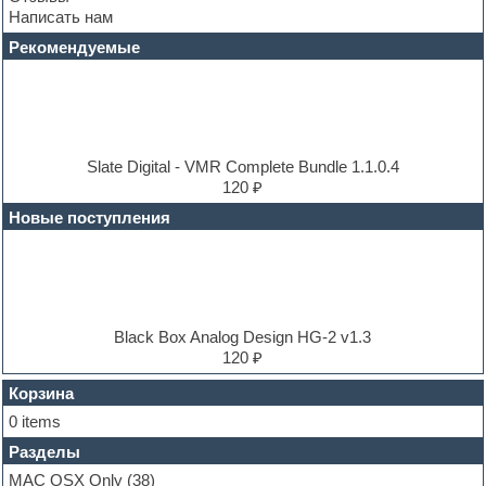
Dance music production tutorials
Написать нам
DAW
Disco samples
Рекомендуемые
DJ Software
Drum and Bass
Drum machine
Dub techno
Dubstep
E-MU Samples
Slate Digital - VMR Complete Bundle 1.1.0.4
Electric bass
120 ₽
Electric guitar
Новые поступления
Electric piano
Electro
Electronic music
Ethnic samples
Experimental
EXS24 Instruments
Black Box Analog Design HG-2 v1.3
Finale
120 ₽
FL Studio
Flute
Корзина
Folk samples
0 items
Fruityloops
Разделы
Funk
Garritan
MAC OSX Only
(38)