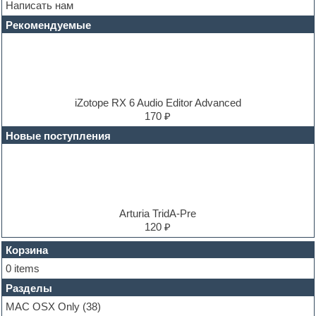
Написать нам
DAW
Disco samples
Рекомендуемые
DJ Software
Drum and Bass
Drum machine
Dub techno
Dubstep
E-MU Samples
iZotope RX 6 Audio Editor Advanced
Electric bass
170 ₽
Electric guitar
Новые поступления
Electric piano
Electro
Electronic music
Ethnic samples
Experimental
EXS24 Instruments
Arturia TridA-Pre
Finale
120 ₽
FL Studio
Flute
Корзина
Folk samples
0 items
Fruityloops
Разделы
Funk
Garritan
MAC OSX Only
(38)