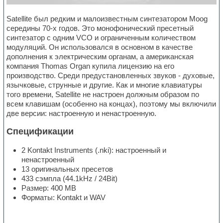
Satellite был редким и малоизвестным синтезатором Moog
середины 70-х годов. Это монофонический пресетный
синтезатор с одним VCO и ограниченным количеством
модуляций. Он использовался в основном в качестве
дополнения к электрическим органам, а американская
компания Thomas Organ купила лицензию на его
производство. Среди предустановленных звуков - духовые,
язычковые, струнные и другие. Как и многие клавиатуры
того времени, Satellite не настроен должным образом по
всем клавишам (особенно на концах), поэтому мы включили
две версии: настроенную и ненастроенную.
Спецификации
2 Kontakt Instruments (.nki): настроенный и
ненастроенный
13 оригинальных пресетов
433 сэмпла (44.1kHz / 24Bit)
Размер: 400 MB
Форматы: Kontakt и WAV