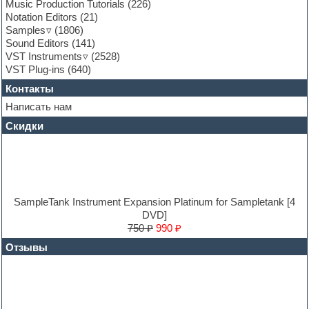
General MIDI kits
Music Production Tutorials
(226)
Guitar emulation
Notation Editors
(21)
Guitar loops
Samples
(1806)
Guitar processing and effects
Sound Editors
(141)
Hands-up samples
VST Instruments
(2528)
Hardstyle
VST Plug-ins
(640)
Heavy metal sample packs
Контакты
Hip-hop
House music
Написать нам
Hypersonic
Скидки
Jazz
Jingles
Keyboards
LM-4 Drum Machine
Logic
Loops
SampleTank Instrument Expansion Platinum for Sampletank [4
Maschine Expansion
DVD]
Massive presets
750 ₽
990 ₽
Mastering plug-ins
Отзывы
MIDI files
Movie soundtracks
Music production software for beginners
Music theory
Nexus