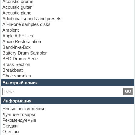
Acoustic drums
Acoustic guitar
Acoustic piano
Additional sounds and presets
All-in-one samples disks
Ambient
Apple AIFF files
Audio Restoratation
Band-in-a-Box
Battery Drum Sampler
BFD Drums Serie
Brass Section
Breakbeat
Choir samples
Chris Hein Samples
Быстрый поиск
Cinematic samples
GO
Club bass
Club leads
Информация
Club sounds
Новые поступления
Construction kits
Лучшие товары
Convolution
Рекомендуемые
Cubase
Скидки
Dance drums
Отзывы
Dance music production tutorials