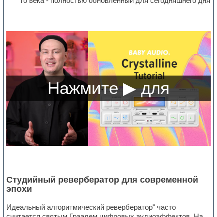
го века - полностью обновленный для сегодняшнего дня
Студийный ревербератор для современной
эпохи
Идеальный алгоритмический ревербератор" часто
считается святым Граалем цифровых аудиоэффектов. На