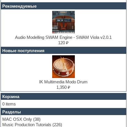
Disco samples
Рекомендуемые
DJ Software
Drum and Bass
Drum machine
Dub techno
Dubstep
E-MU Samples
Audio Modelling SWAM Engine - SWAM Viola v2.0.1
Electric bass
120 ₽
Electric guitar
Новые поступления
Electric piano
Electro
Electronic music
Ethnic samples
Experimental
EXS24 Instruments
IK Multimedia Modo Drum
Finale
1,350 ₽
FL Studio
Flute
Корзина
Folk samples
0 items
Fruityloops
Разделы
Funk
Garritan
MAC OSX Only
(38)
General MIDI kits
Music Production Tutorials
(226)