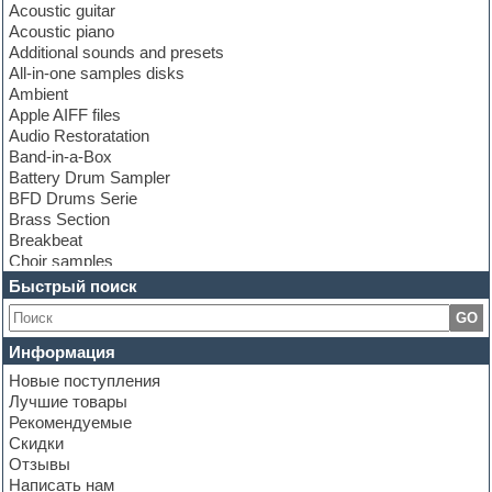
Acoustic guitar
Acoustic piano
Additional sounds and presets
All-in-one samples disks
Ambient
Apple AIFF files
Audio Restoratation
Band-in-a-Box
Battery Drum Sampler
BFD Drums Serie
Brass Section
Breakbeat
Choir samples
Chris Hein Samples
Быстрый поиск
Cinematic samples
GO
Club bass
Club leads
Информация
Club sounds
Новые поступления
Construction kits
Лучшие товары
Convolution
Рекомендуемые
Cubase
Скидки
Dance drums
Отзывы
Dance music production tutorials
Написать нам
DAW