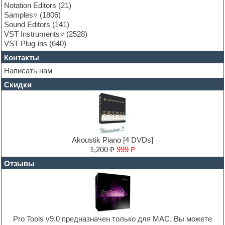
Guitar emulation
Notation Editors
(21)
Guitar loops
Samples
(1806)
Guitar processing and effects
Sound Editors
(141)
Hands-up samples
VST Instruments
(2528)
Hardstyle
VST Plug-ins
(640)
Heavy metal sample packs
Контакты
Hip-hop
House music
Написать нам
Hypersonic
Скидки
Jazz
Jingles
Keyboards
LM-4 Drum Machine
Logic
Loops
Akoustik Piano [4 DVDs]
Maschine Expansion
1,200 ₽
999 ₽
Massive presets
Отзывы
Mastering plug-ins
MIDI files
Movie soundtracks
Music production software for beginners
Music theory
Nexus
Pro Tools v9.0 предназначен только для MAC. Вы можете
Notation software