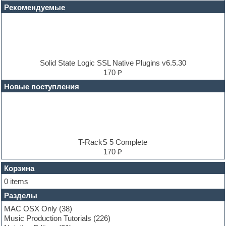
Disco samples
Рекомендуемые
DJ Software
Drum and Bass
Drum machine
Dub techno
Dubstep
E-MU Samples
Solid State Logic SSL Native Plugins v6.5.30
Electric bass
170 ₽
Electric guitar
Новые поступления
Electric piano
Electro
Electronic music
Ethnic samples
Experimental
EXS24 Instruments
T-RackS 5 Complete
Finale
170 ₽
FL Studio
Flute
Корзина
Folk samples
0 items
Fruityloops
Разделы
Funk
Garritan
MAC OSX Only
(38)
General MIDI kits
Music Production Tutorials
(226)
Guitar emulation