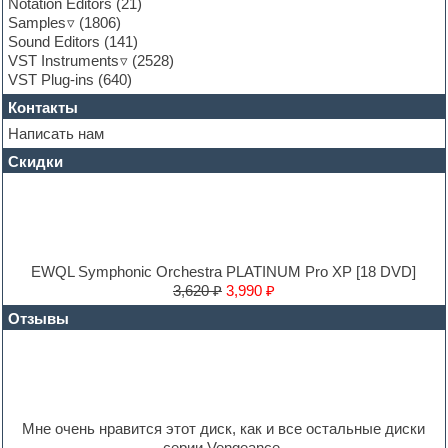
Notation Editors
(21)
Guitar loops
Samples
(1806)
Guitar processing and effects
Sound Editors
(141)
Hands-up samples
VST Instruments
(2528)
Hardstyle
VST Plug-ins
(640)
Heavy metal sample packs
Контакты
Hip-hop
House music
Написать нам
Hypersonic
Скидки
Jazz
Jingles
Keyboards
LM-4 Drum Machine
Logic
Loops
EWQL Symphonic Orchestra PLATINUM Pro XP [18 DVD]
Maschine Expansion
3,620 ₽
3,990 ₽
Massive presets
Отзывы
Mastering plug-ins
MIDI files
Movie soundtracks
Music production software for beginners
Music theory
Nexus
Мне очень нравится этот диск, как и все остальные диски
Notation software
серии Vengeance.