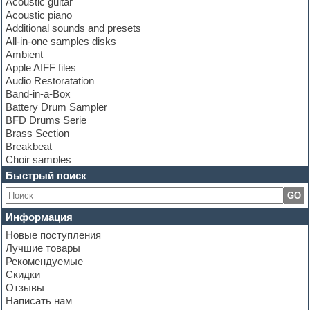
Acoustic guitar
Acoustic piano
Additional sounds and presets
All-in-one samples disks
Ambient
Apple AIFF files
Audio Restoratation
Band-in-a-Box
Battery Drum Sampler
BFD Drums Serie
Brass Section
Breakbeat
Choir samples
Chris Hein Samples
Быстрый поиск
Cinematic samples
GO
Club bass
Club leads
Информация
Club sounds
Новые поступления
Construction kits
Лучшие товары
Convolution
Рекомендуемые
Cubase
Скидки
Dance drums
Отзывы
Dance music production tutorials
Написать нам
DAW