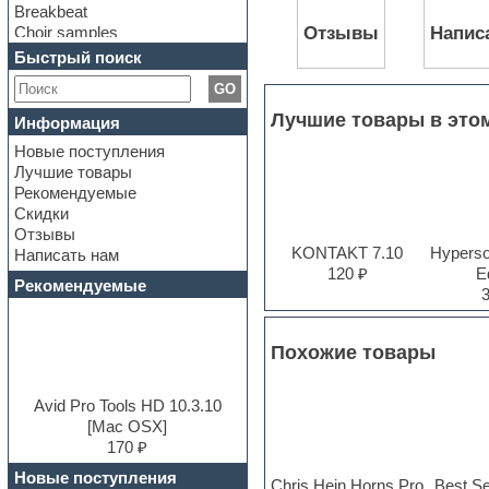
Breakbeat
Choir samples
Отзывы
Напис
Chris Hein Samples
Быстрый поиск
Cinematic samples
GO
Club bass
Club leads
Лучшие товары в это
Информация
Club sounds
Новые поступления
Construction kits
Лучшие товары
Convolution
Рекомендуемые
Cubase
Скидки
Dance drums
Отзывы
Dance music production
KONTAKT 7.10
Hyperson
Написать нам
tutorials
120 ₽
Ed
DAW
Рекомендуемые
Disco samples
DJ Software
Drum and Bass
Похожие товары
Drum machine
Dub techno
Dubstep
Avid Pro Tools HD 10.3.10
E-MU Samples
[Mac OSX]
Electric bass
170 ₽
Electric guitar
Новые поступления
Chris Hein Horns Pro
Best Se
Electric piano