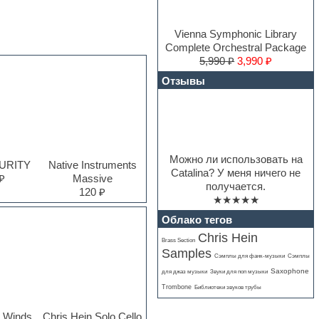
Vienna Symphonic Library
Complete Orchestral Package
5,990 ₽
3,990 ₽
Отзывы
Можно ли использовать на
PURITY
Native Instruments
Catalina? У меня ничего не
₽
Massive
получается.
120 ₽
★★★★★
Облако тегов
Chris Hein
Brass Section
Samples
Сэмплы для фанк-музыки
Сэмплы
Saxophone
для джаз музыки
Звуки для поп музыки
Trombone
Библиотеки звуков трубы
n Winds
Chris Hein Solo Cello