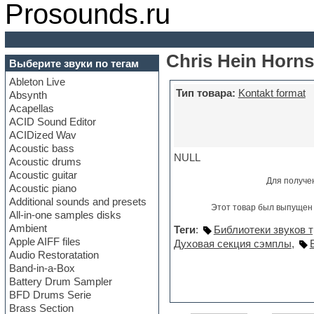
Prosounds.ru
Chris Hein Horns 
Выберите звуки по тегам
Ableton Live
Тип товара:
Kontakt format
Absynth
Acapellas
ACID Sound Editor
ACIDized Wav
Acoustic bass
NULL
Acoustic drums
Acoustic guitar
Для получе
Acoustic piano
Additional sounds and presets
Этот товар был выпущен 
All-in-one samples disks
Ambient
Теги
:
Библиотеки звуков 
Apple AIFF files
Духовая секция сэмплы
,
Audio Restoratation
Band-in-a-Box
Battery Drum Sampler
BFD Drums Serie
Brass Section