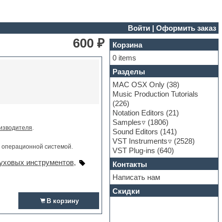
Войти
|
Оформить заказ
600 ₽
Корзина
0 items
Разделы
MAC OSX Only
(38)
Music Production Tutorials
(226)
Notation Editors
(21)
Samples
(1806)
изводителя
.
Sound Editors
(141)
VST Instruments
(2528)
и операционной системой.
VST Plug-ins
(640)
уховых инструментов
,
Контакты
Написать нам
Скидки
В корзину