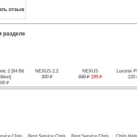
ать отзыв
м разделе
ic 2 [64 Bit
NEXUS 2.2
NEXUS
Luxonix 
ition]
300 ₽
330 ₽
199 ₽
120 
300 ₽
rvice Chris
Best Service Chris
Best Service Chris
Chris Hei