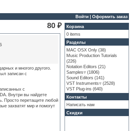
Войти
|
Оформить заказ
80 ₽
Корзина
0 items
Разделы
6
MAC OSX Only
(38)
Music Production Tutorials
(226)
Notation Editors
(21)
дарных и многого другого.
Samples
(1806)
был записан с
Sound Editors
(141)
VST Instruments
(2528)
VST Plug-ins
(640)
записанных с
DA. Внутри вы найдете
Контакты
ь. Просто перетащите любой
Написать нам
рые захватят мир и помогут
Скидки