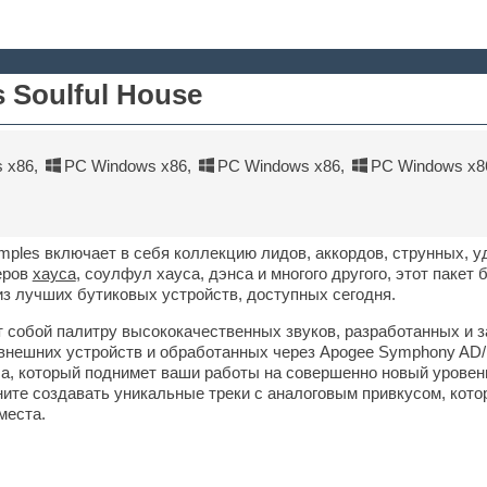
 Soulful House
 x86
,
PC Windows x86
,
PC Windows x86
,
PC Windows x8
Samples включает в себя коллекцию лидов, аккордов, струнных, у
еров
хауса
, соулфул хауса, дэнса и многого другого, этот пакет 
з лучших бутиковых устройств, доступных сегодня.
 собой палитру высококачественных звуков, разработанных и 
внешних устройств и обработанных через Apogee Symphony AD/
а, который поднимет ваши работы на совершенно новый уровен
ните создавать уникальные треки с аналоговым привкусом, кото
места.