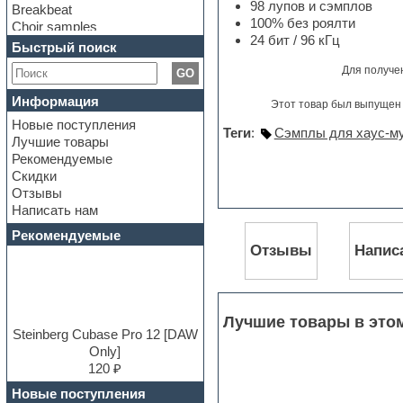
98 лупов и сэмплов
Breakbeat
100% без роялти
Choir samples
24 бит / 96 кГц
Chris Hein Samples
Быстрый поиск
Cinematic samples
Для получе
GO
Club bass
Club leads
Информация
Этот товар был выпущен 
Club sounds
Новые поступления
Construction kits
Теги
:
Сэмплы для хаус-м
Лучшие товары
Convolution
Рекомендуемые
Cubase
Скидки
Dance drums
Отзывы
Dance music production
Написать нам
tutorials
DAW
Рекомендуемые
Disco samples
Отзывы
Напис
DJ Software
Drum and Bass
Drum machine
Dub techno
Лучшие товары в это
Dubstep
Steinberg Cubase Pro 12 [DAW
E-MU Samples
Only]
Electric bass
120 ₽
Electric guitar
Новые поступления
Electric piano