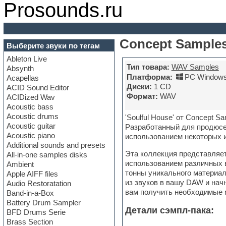
Prosounds.ru
Concept Samples
Выберите звуки по тегам
Ableton Live
Тип товара:
WAV Samples
Absynth
Платформа:
PC Windows
Acapellas
Диски:
1 CD
ACID Sound Editor
Формат:
WAV
ACIDized Wav
Acoustic bass
Acoustic drums
'Soulful House' от Concept 
Acoustic guitar
Разработанный для продюс
Acoustic piano
использованием некоторых и
Additional sounds and presets
Эта коллекция представляет
All-in-one samples disks
использованием различных 
Ambient
тонны уникального материал
Apple AIFF files
из звуков в вашу DAW и нач
Audio Restoratation
вам получить необходимые 
Band-in-a-Box
Battery Drum Sampler
Детали сэмпл-пака:
BFD Drums Serie
Brass Section