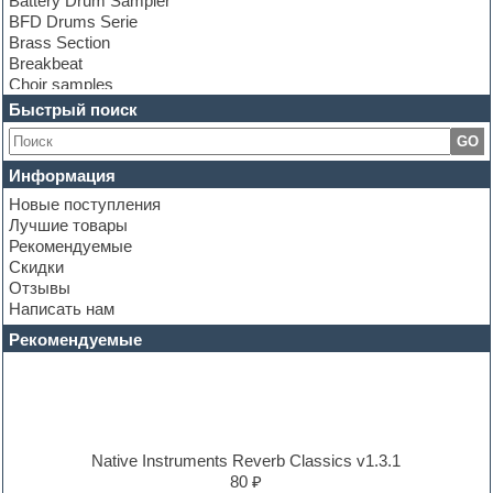
Battery Drum Sampler
BFD Drums Serie
Brass Section
Breakbeat
Choir samples
Chris Hein Samples
Быстрый поиск
Cinematic samples
GO
Club bass
Club leads
Информация
Club sounds
Новые поступления
Construction kits
Лучшие товары
Convolution
Рекомендуемые
Cubase
Скидки
Dance drums
Отзывы
Dance music production tutorials
Написать нам
DAW
Disco samples
Рекомендуемые
DJ Software
Drum and Bass
Drum machine
Dub techno
Dubstep
E-MU Samples
Native Instruments Reverb Classics v1.3.1
Electric bass
80 ₽