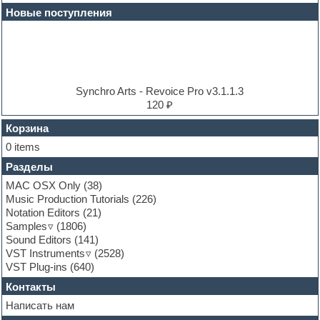
Electric guitar
Новые поступления
Electric piano
Electro
Electronic music
Ethnic samples
Experimental
EXS24 Instruments
Synchro Arts - Revoice Pro v3.1.1.3
Finale
120 ₽
FL Studio
Flute
Корзина
Folk samples
0 items
Fruityloops
Разделы
Funk
Garritan
MAC OSX Only
(38)
General MIDI kits
Music Production Tutorials
(226)
Guitar emulation
Notation Editors
(21)
Guitar loops
Samples
(1806)
Guitar processing and effects
Sound Editors
(141)
Hands-up samples
VST Instruments
(2528)
Hardstyle
VST Plug-ins
(640)
Heavy metal sample packs
Контакты
Hip-hop
House music
Написать нам
Hypersonic