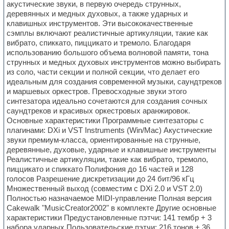
акустические звуки, в первую очередь струнных,
деревянных и медных духовых, а также ударных и
клавишных инструментов. Эти высококачественные
сэмплы включают реалистичные артикуляции, такие как
вибрато, спиккато, пиццикато и тремоло. Благодаря
использованию большого объема волновой памяти, тона
струнных и медных духовых инструментов можно выбирать
из соло, части секции и полной секции, что делает его
идеальным для создания современной музыки, саундтреков
и маршевых оркестров. Превосходные звуки этого
синтезатора идеально сочетаются для создания сочных
саундтреков и красивых оркестровых аранжировок.
Основные характеристики Программные синтезаторы с
плагинами: DXi и VST Instruments (Win/Mac) Акустические
звуки премиум-класса, ориентированные на струнные,
деревянные, духовые, ударные и клавишные инструменты
Реалистичные артикуляции, такие как вибрато, тремоло,
пиццикато и спиккато Полифония до 16 частей и 128
голосов Разрешение дискретизации до 24 бит/96 кГц
Множественный выход (совместим с DXi 2.0 и VST 2.0)
Полностью назначаемое MIDI-управление Полная версия
Cakewalk "MusicCreator2002" в комплекте Другие основные
характеристики Предустановленные пэтчи: 141 тембр + 3
набора ударных Пользовательские пэтчи: 216 тонов + 36