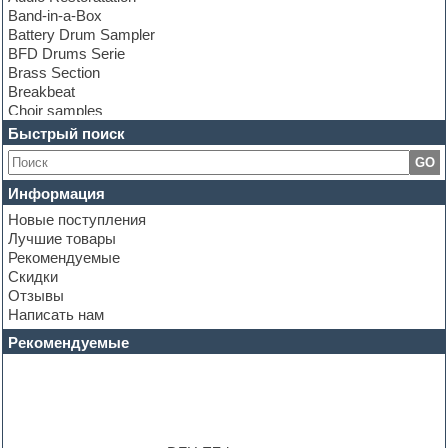
Band-in-a-Box
Battery Drum Sampler
BFD Drums Serie
Brass Section
Breakbeat
Choir samples
Chris Hein Samples
Быстрый поиск
Cinematic samples
GO
Club bass
Club leads
Информация
Club sounds
Новые поступления
Construction kits
Лучшие товары
Convolution
Рекомендуемые
Cubase
Скидки
Dance drums
Отзывы
Dance music production tutorials
Написать нам
DAW
Disco samples
Рекомендуемые
DJ Software
Drum and Bass
Drum machine
Dub techno
Dubstep