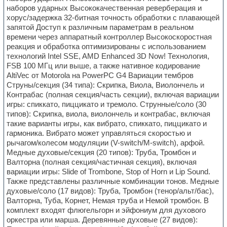
наборов ударных Высококачественная реверберация и
хорус/задержка 32-битная точность обработки с плавающей
запятой Доступ к различным параметрам в реальном
времени через аппаратный контроллер Высокоскоростная
реакция и обработка оптимизированы с использованием
технологий Intel SSE, AMD Enhanced 3D Now! Технология,
FSB 100 МГц или выше, а также нативное кодирование
AltiVec от Motorola на PowerPC G4 Вариации тембров
Струны/секция (34 типа): Скрипка, Виола, Виолончель и
Контрабас (полная секция/часть секции), включая вариации
игры: спиккато, пиццикато и тремоло. Струнные/соло (30
типов): Скрипка, виола, виолончель и контрабас, включая
такие варианты игры, как вибрато, спиккато, пиццикато и
гармоника. Вибрато может управляться скоростью и
рычагом/колесом модуляции (V-switch/M-switch), арфой.
Медные духовые/секция (20 типов): Труба, Тромбон и
Валторна (полная секция/частичная секция), включая
вариации игры: Slide of Trombone, Stop of Horn и Lip Sound.
Также представлены различные комбинации тонов. Медные
духовые/соло (17 видов): Труба, Тромбон (тенор/альт/бас),
Валторна, Туба, Корнет, Немая труба и Немой тромбон. В
комплект входят флюгельгорн и эйфониум для духового
оркестра или марша. Деревянные духовые (27 видов):