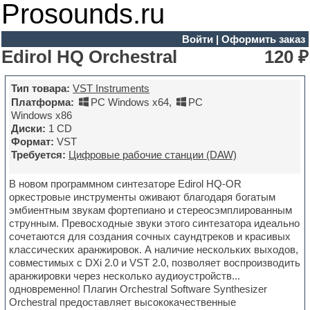
Prosounds.ru
Войти
|
Оформить заказ
Edirol HQ Orchestral
120 ₽
Тип товара:
VST Instruments
Платформа:
PC Windows x64
,
PC
Windows x86
Диски:
1 CD
Формат:
VST
Требуется:
Цифровые рабочие станции (DAW)
В новом программном синтезаторе Edirol HQ-OR
оркестровые инструменты оживают благодаря богатым
эмбиентным звукам фортепиано и стереосэмплированным
струнным. Превосходные звуки этого синтезатора идеально
сочетаются для создания сочных саундтреков и красивых
классических аранжировок. А наличие нескольких выходов,
совместимых с DXi 2.0 и VST 2.0, позволяет воспроизводить
аранжировки через несколько аудиоустройств...
одновременно! Плагин Orchestral Software Synthesizer
Orchestral предоставляет высококачественные