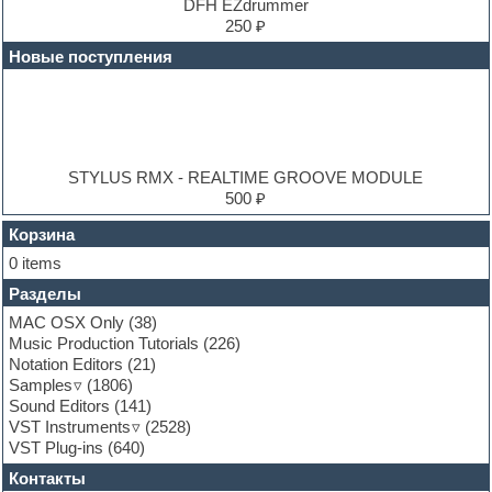
E-MU Samples
DFH EZdrummer
Electric bass
250 ₽
Electric guitar
Новые поступления
Electric piano
Electro
Electronic music
Ethnic samples
Experimental
EXS24 Instruments
STYLUS RMX - REALTIME GROOVE MODULE
Finale
500 ₽
FL Studio
Flute
Корзина
Folk samples
0 items
Fruityloops
Разделы
Funk
Garritan
MAC OSX Only
(38)
General MIDI kits
Music Production Tutorials
(226)
Guitar emulation
Notation Editors
(21)
Guitar loops
Samples
(1806)
Guitar processing and effects
Sound Editors
(141)
Hands-up samples
VST Instruments
(2528)
Hardstyle
VST Plug-ins
(640)
Heavy metal sample packs
Контакты
Hip-hop