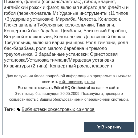
Пикколо, флейта (сопрано/альт/бас), гобой, кларнет,
английский рожок и фагот, включая вибрато для флейты и
гобоя (переключатель M) Ударные инструменты (11 типов
+3 ударные установки): Маримба, Челеста, Ксилофон,
Глокеншпиль и Тубулярные колокольчики, Тимпани,
Концертный бас-барабан, Цимбалы, Улитковый барабан,
Ветряной колокольчик, Колокольчик, Деревянный блок и
Треугольник, включая вариации игры: Ролл тимпани, ролл
бас-барабана, ролл малого барабана и тремоло
треугольника. 3 барабанные установки: Оркестровая
установка/Установка тимпани/Маршевая установка
Клавиатуры (2 типа): Концертный рояль, клавесин
Для получения более подробной информации о программе вы можете
посетить
сайт производителя
.
Вы можете
скачать Edirol HQ Orchestral
на нашем сайте.
Этот товар был выпущен 20.05.2009. Пожалуйста, проверьте
совместимость с Вашим оборудованием и операционной системой.
Теги
:
Библиотеки оркестровых сэмплов
В корзину