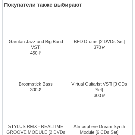
Покупатели также выбирают
Garritan Jazz and Big Band
BFD Drums [2 DVDs Set]
VSTi
370 ₽
450 ₽
Broomstick Bass
Virtual Guitarist VSTi [3 CDs
300 ₽
Set]
300 ₽
STYLUS RMX - REALTIME
Atmosphere Dream Synth
GROOVE MODULE [2 DVDs
Module [6 CDs Set]