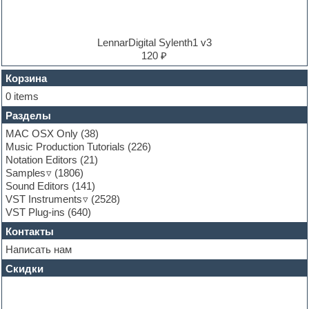
Ethnic samples
Experimental
EXS24 Instruments
LennarDigital Sylenth1 v3
Finale
120 ₽
FL Studio
Flute
Корзина
Folk samples
0 items
Fruityloops
Разделы
Funk
Garritan
MAC OSX Only
(38)
General MIDI kits
Music Production Tutorials
(226)
Guitar emulation
Notation Editors
(21)
Guitar loops
Samples
(1806)
Guitar processing and effects
Sound Editors
(141)
Hands-up samples
VST Instruments
(2528)
Hardstyle
VST Plug-ins
(640)
Heavy metal sample packs
Контакты
Hip-hop
House music
Написать нам
Hypersonic
Скидки
Jazz
Jingles
Keyboards