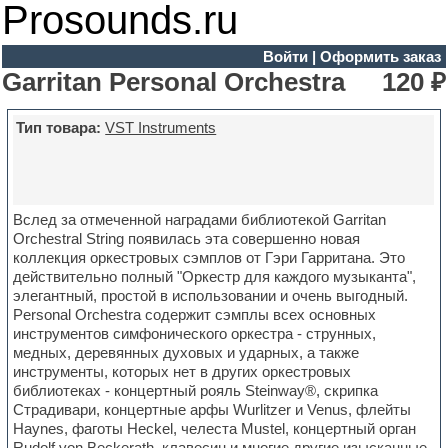
Prosounds.ru
Войти
|
Оформить заказ
Garritan Personal Orchestra
120 ₽
Тип товара:
VST Instruments
Вслед за отмеченной наградами библиотекой Garritan
Orchestral String появилась эта совершенно новая
коллекция оркестровых сэмплов от Гэри Гарритана. Это
действительно полный "Оркестр для каждого музыканта",
элегантный, простой в использовании и очень выгодный.
Personal Orchestra содержит сэмплы всех основных
инструментов симфонического оркестра - струнных,
медных, деревянных духовых и ударных, а также
инструменты, которых нет в других оркестровых
библиотеках - концертный рояль Steinway®, скрипка
Страдивари, концертные арфы Wurlitzer и Venus, флейты
Haynes, фаготы Heckel, челеста Mustel, концертный орган
Rudolf von Beckerath, клавесин и многие другие изысканные