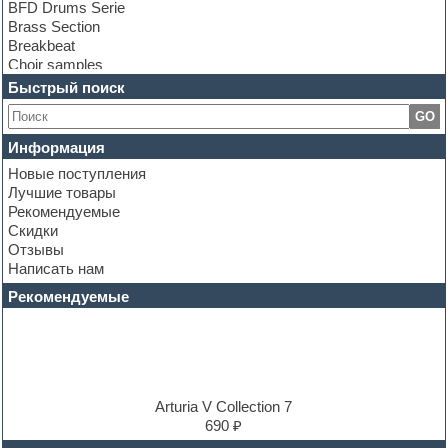
BFD Drums Serie
Brass Section
Breakbeat
Choir samples
Chris Hein Samples
Быстрый поиск
Cinematic samples
GO
Club bass
Club leads
Информация
Club sounds
Новые поступления
Construction kits
Лучшие товары
Convolution
Рекомендуемые
Cubase
Скидки
Dance drums
Отзывы
Dance music production tutorials
Написать нам
DAW
Disco samples
Рекомендуемые
DJ Software
Drum and Bass
Drum machine
Dub techno
Dubstep
E-MU Samples
Arturia V Collection 7
Electric bass
690 ₽
Electric guitar