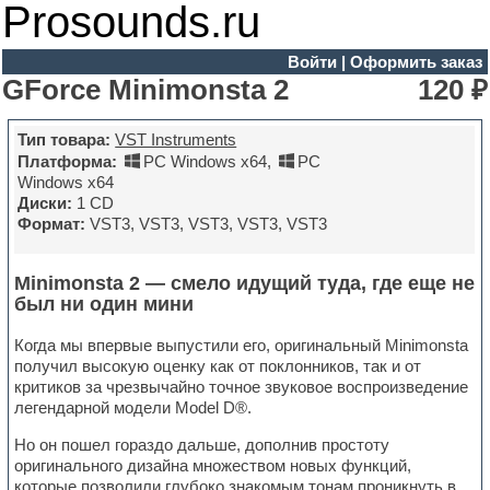
Prosounds.ru
Войти
|
Оформить заказ
GForce Minimonsta 2
120 ₽
Тип товара:
VST Instruments
Платформа:
PC Windows x64
,
PC
Windows x64
Диски:
1 CD
Формат:
VST3, VST3, VST3, VST3, VST3
Minimonsta 2 — смело идущий туда, где еще не
был ни один мини
Когда мы впервые выпустили его, оригинальный Minimonsta
получил высокую оценку как от поклонников, так и от
критиков за чрезвычайно точное звуковое воспроизведение
легендарной модели Model D®.
Но он пошел гораздо дальше, дополнив простоту
оригинального дизайна множеством новых функций,
которые позволили глубоко знакомым тонам проникнуть в