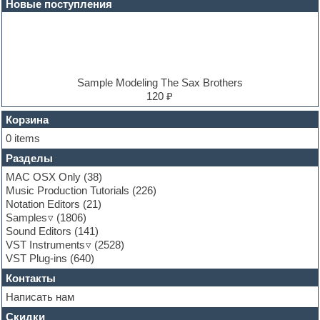
Новые поступления
Electric piano
Electro
Electronic music
Ethnic samples
Experimental
EXS24 Instruments
Sample Modeling The Sax Brothers
Finale
120 ₽
FL Studio
Flute
Корзина
Folk samples
0 items
Fruityloops
Разделы
Funk
Garritan
MAC OSX Only
(38)
General MIDI kits
Music Production Tutorials
(226)
Guitar emulation
Notation Editors
(21)
Guitar loops
Samples
(1806)
Guitar processing and effects
Sound Editors
(141)
Hands-up samples
VST Instruments
(2528)
Hardstyle
VST Plug-ins
(640)
Heavy metal sample packs
Контакты
Hip-hop
House music
Написать нам
Hypersonic
Скидки