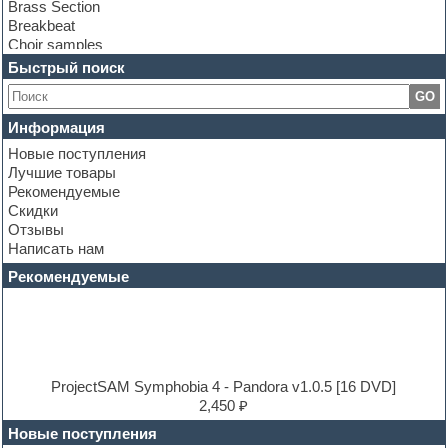
Brass Section
Breakbeat
Choir samples
Chris Hein Samples
Быстрый поиск
Cinematic samples
GO
Club bass
Club leads
Информация
Club sounds
Новые поступления
Construction kits
Лучшие товары
Convolution
Рекомендуемые
Cubase
Скидки
Dance drums
Отзывы
Dance music production tutorials
Написать нам
DAW
Disco samples
Рекомендуемые
DJ Software
Drum and Bass
Drum machine
Dub techno
Dubstep
E-MU Samples
ProjectSAM Symphobia 4 - Pandora v1.0.5 [16 DVD]
Electric bass
2,450 ₽
Electric guitar
Новые поступления
Electric piano