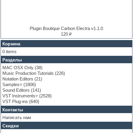
Electro
Electronic music
Ethnic samples
Experimental
EXS24 Instruments
Plugin Boutique Carbon Electra v1.1.0
Finale
120 ₽
FL Studio
Flute
Корзина
Folk samples
0 items
Fruityloops
Разделы
Funk
Garritan
MAC OSX Only
(38)
General MIDI kits
Music Production Tutorials
(226)
Guitar emulation
Notation Editors
(21)
Guitar loops
Samples
(1806)
Guitar processing and effects
Sound Editors
(141)
Hands-up samples
VST Instruments
(2528)
Hardstyle
VST Plug-ins
(640)
Heavy metal sample packs
Контакты
Hip-hop
House music
Написать нам
Hypersonic
Скидки
Jazz