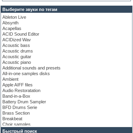
Выберите звуки по тегам
Ableton Live
Absynth
Acapellas
ACID Sound Editor
ACIDized Wav
Acoustic bass
Acoustic drums
Acoustic guitar
Acoustic piano
Additional sounds and presets
All-in-one samples disks
Ambient
Apple AIFF files
Audio Restoratation
Band-in-a-Box
Battery Drum Sampler
BFD Drums Serie
Brass Section
Breakbeat
Choir samples
Chris Hein Samples
Быстрый поиск