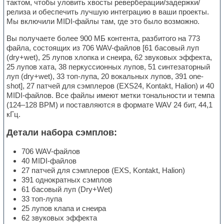
тактом, чтобы уловить хвосты реверберации/задержки/
релиза и обеспечить лучшую интеграцию в ваши проекты.
Мы включили MIDI-файлы там, где это было возможно.
Вы получаете более 900 МБ контента, разбитого на 773
файла, состоящих из 706 WAV-файлов [61 басовый луп
(dry+wet), 25 лупов хлопка и снеира, 62 звуковых эффекта,
25 лупов хата, 38 перкуссионных лупов, 51 синтезаторный
луп (dry+wet), 33 топ-лупа, 20 вокальных лупов, 391 one-
shot], 27 патчей для сэмплеров (EXS24, Kontakt, Halion) и 40
MIDI-файлов. Все файлы имеют метки тональности и темпа
(124–128 BPM) и поставляются в формате WAV 24 бит, 44,1
кГц.
Детали набора сэмплов:
706 WAV-файлов
40 MIDI-файлов
27 патчей для сэмплеров (EXS, Kontakt, Halion)
391 однократных сэмплов
61 басовый луп (Dry+Wet)
33 топ-лупа
25 лупов клапа и снеира
62 звуковых эффекта