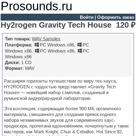
Prosounds.ru
Войти
|
Оформить заказ
Hy2rogen Gravity Tech House
120 ₽
Тип товара:
WAV Samples
Платформа:
PC Windows x86
,
PC
Windows x86
,
PC Windows x86
,
PC
Windows x86
Диски:
1 CD
Формат:
WAV
Расширяя горизонты путешествия по миру тех-хауса,
HY2ROGEN с гордостью представляет «Gravity Tech
House» — новейший набор сэмплов, созданный в
румынской андерграундной лаборатории.
Эта коллекция, содержащая более 900 МБ органичного
материала, смешанного для создания превосходного
набора незаменимых звуков для современного хаус-
продюсера, пропитана вдохновением, почерпнутым у таких
мастеров, как Mark Knight, Chus & Ceballos, Hot Since 82,