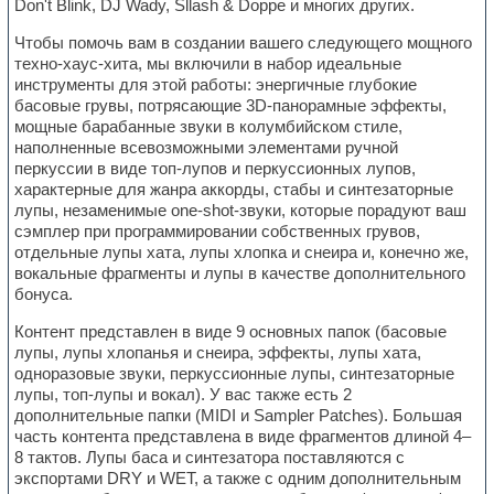
Don't Blink, DJ Wady, Sllash & Doppe и многих других.
Чтобы помочь вам в создании вашего следующего мощного
техно-хаус-хита, мы включили в набор идеальные
инструменты для этой работы: энергичные глубокие
басовые грувы, потрясающие 3D-панорамные эффекты,
мощные барабанные звуки в колумбийском стиле,
наполненные всевозможными элементами ручной
перкуссии в виде топ-лупов и перкуссионных лупов,
характерные для жанра аккорды, стабы и синтезаторные
лупы, незаменимые one-shot-звуки, которые порадуют ваш
сэмплер при программировании собственных грувов,
отдельные лупы хата, лупы хлопка и снеира и, конечно же,
вокальные фрагменты и лупы в качестве дополнительного
бонуса.
Контент представлен в виде 9 основных папок (басовые
лупы, лупы хлопанья и снеира, эффекты, лупы хата,
одноразовые звуки, перкуссионные лупы, синтезаторные
лупы, топ-лупы и вокал). У вас также есть 2
дополнительные папки (MIDI и Sampler Patches). Большая
часть контента представлена в виде фрагментов длиной 4–
8 тактов. Лупы баса и синтезатора поставляются с
экспортами DRY и WET, а также с одним дополнительным