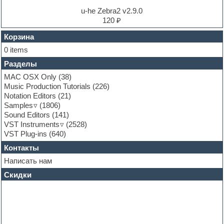
EXS24 Instruments
u-he Zebra2 v2.9.0
Finale
120 ₽
FL Studio
Flute
Корзина
Folk samples
0 items
Fruityloops
Разделы
Funk
Garritan
MAC OSX Only
(38)
General MIDI kits
Music Production Tutorials
(226)
Guitar emulation
Notation Editors
(21)
Guitar loops
Samples
(1806)
Guitar processing and effects
Sound Editors
(141)
Hands-up samples
VST Instruments
(2528)
Hardstyle
VST Plug-ins
(640)
Heavy metal sample packs
Контакты
Hip-hop
House music
Написать нам
Hypersonic
Скидки
Jazz
Jingles
Keyboards
LM-4 Drum Machine
Logic