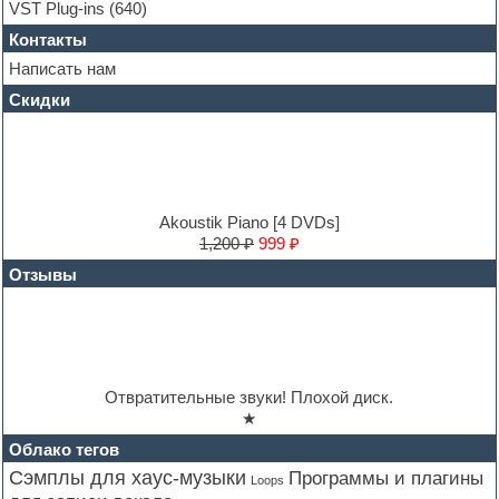
Hardstyle
VST Plug-ins
(640)
Heavy metal sample packs
Контакты
Hip-hop
House music
Написать нам
Hypersonic
Скидки
Jazz
Jingles
Keyboards
LM-4 Drum Machine
Logic
Loops
Akoustik Piano [4 DVDs]
Maschine Expansion
1,200 ₽
999 ₽
Massive presets
Отзывы
Mastering plug-ins
MIDI files
Movie soundtracks
Music production software for beginners
Music theory
Nexus
Отвратительные звуки! Плохой диск.
Notation software
★
One shot drums
Orchestra
Облако тегов
Orchestra drums
Сэмплы для хаус-музыки
Программы и плагины
Loops
Organ