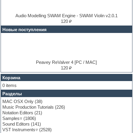
Dub techno
Dubstep
E-MU Samples
Audio Modelling SWAM Engine - SWAM Violin v2.0.1
Electric bass
120 ₽
Electric guitar
Новые поступления
Electric piano
Electro
Electronic music
Ethnic samples
Experimental
EXS24 Instruments
Peavey ReValver 4 [PC / MAC]
Finale
120 ₽
FL Studio
Flute
Корзина
Folk samples
0 items
Fruityloops
Разделы
Funk
Garritan
MAC OSX Only
(38)
General MIDI kits
Music Production Tutorials
(226)
Guitar emulation
Notation Editors
(21)
Guitar loops
Samples
(1806)
Guitar processing and effects
Sound Editors
(141)
Hands-up samples
VST Instruments
(2528)