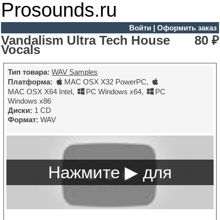
Prosounds.ru
Войти
|
Оформить заказ
Vandalism Ultra Tech House
80 ₽
Vocals
Тип товара:
WAV Samples
Платформа:
MAC OSX X32 PowerPC
,
MAC OSX X64 Intel
,
PC Windows x64
,
PC
Windows x86
Диски:
1 CD
Формат:
WAV