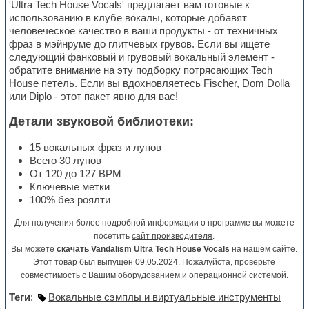
'Ultra Tech House Vocals' предлагает вам готовые к
использованию в клубе вокалы, которые добавят
человеческое качество в ваши продукты - от техничных
фраз в мэйнруме до глитчевых грувов. Если вы ищете
следующий фанковый и грувовый вокальный элемент -
обратите внимание на эту подборку потрясающих Tech
House петель. Если вы вдохновляетесь Fischer, Dom Dolla
или Diplo - этот пакет явно для вас!
Детали звуковой библиотеки:
15 вокальных фраз и лупов
Всего 30 лупов
От 120 до 127 BPM
Ключевые метки
100% без роялти
Для получения более подробной информации о программе вы можете
посетить
сайт производителя
.
Вы можете
скачать Vandalism Ultra Tech House Vocals
на нашем сайте.
Этот товар был выпущен 09.05.2024. Пожалуйста, проверьте
совместимость с Вашим оборудованием и операционной системой.
Теги
:
Вокальные сэмплы и виртуальные инструменты