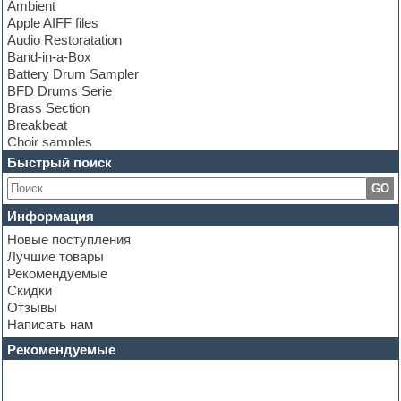
Ambient
Apple AIFF files
Audio Restoratation
Band-in-a-Box
Battery Drum Sampler
BFD Drums Serie
Brass Section
Breakbeat
Choir samples
Chris Hein Samples
Быстрый поиск
Cinematic samples
GO
Club bass
Club leads
Информация
Club sounds
Новые поступления
Construction kits
Лучшие товары
Convolution
Рекомендуемые
Cubase
Скидки
Dance drums
Отзывы
Dance music production tutorials
Написать нам
DAW
Disco samples
Рекомендуемые
DJ Software
Drum and Bass
Drum machine