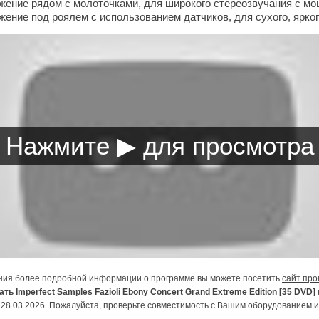
жение рядом с молоточками, для широкого стереозвучания с м
жение под роялем с использованием датчиков, для сухого, ярко
ния более подробной информации о программе вы можете посетить
сайт про
ать Imperfect Samples Fazioli Ebony Concert Grand Extreme Edition [35 DVD]
28.03.2026. Пожалуйста, проверьте совместимость с Вашим оборудованием 