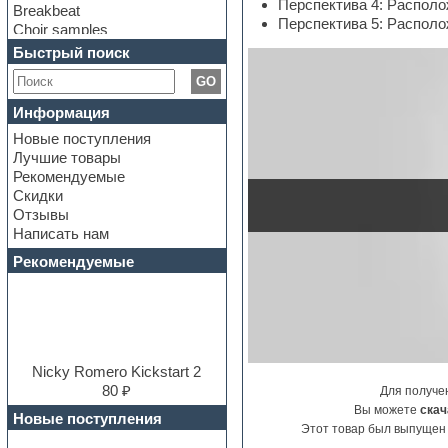
Перспектива 4: Располо
Breakbeat
Перспектива 5: Располо
Choir samples
Chris Hein Samples
Быстрый поиск
Cinematic samples
GO
Club bass
Club leads
Информация
Club sounds
Новые поступления
Construction kits
Лучшие товары
Convolution
Рекомендуемые
Cubase
Скидки
Dance drums
Отзывы
Dance music production
Написать нам
tutorials
DAW
Рекомендуемые
Disco samples
DJ Software
Drum and Bass
Drum machine
Dub techno
Dubstep
Nicky Romero Kickstart 2
E-MU Samples
80 ₽
Для получе
Electric bass
Вы можете
скач
Новые поступления
Electric guitar
Этот товар был выпущен 
Electric piano