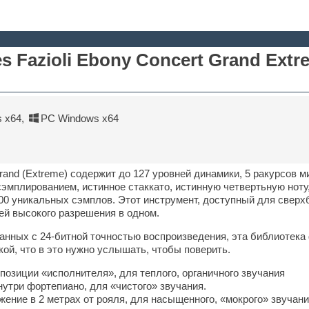
s Fazioli Ebony Concert Grand Extr
 x64
,
PC Windows x64
rand (Extreme) содержит до 127 уровней динамики, 5 ракурсов 
мплированием, истинное стаккато, истинную четвертьную ноту
00 уникальных сэмплов. Этот инструмент, доступный для сверхб
ей высокого разрешения в одном.
нных с 24-битной точностью воспроизведения, эта библиотека
ой, что в это нужно услышать, чтобы поверить.
позиции «исполнителя», для теплого, органичного звучания
нутри фортепиано, для «чистого» звучания.
жение в 2 метрах от рояля, для насыщенного, «мокрого» звучан