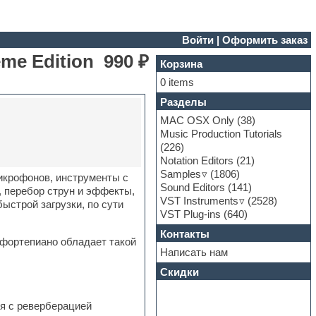
Войти
|
Оформить заказ
eme Edition
990 ₽
Корзина
0 items
Разделы
MAC OSX Only
(38)
Music Production Tutorials
(226)
Notation Editors
(21)
Samples
(1806)
микрофонов, инструменты с
Sound Editors
(141)
, перебор струн и эффекты,
VST Instruments
(2528)
ыстрой загрузки, по сути
VST Plug-ins
(640)
Контакты
 фортепиано обладает такой
Написать нам
Скидки
ия с реверберацией