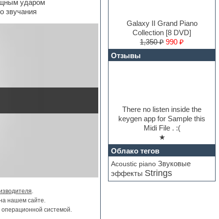
ощным ударом
го звучания
Galaxy II Grand Piano
Collection [8 DVD]
1,350 ₽
990 ₽
Отзывы
There no listen inside the
keygen app for Sample this
Midi File . :(
★
Облако тегов
Звуковые
Acoustic piano
Strings
эффекты
изводителя
.
на нашем сайте.
и операционной системой.