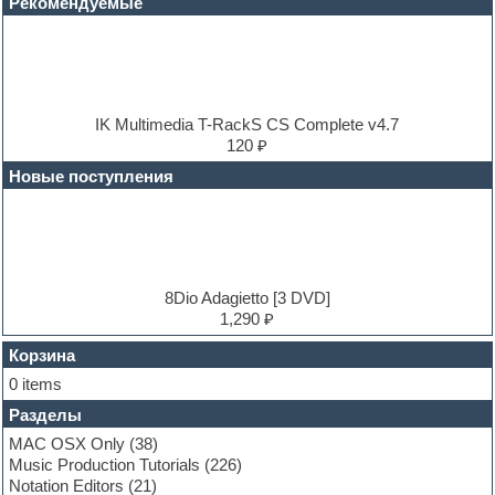
Рекомендуемые
DJ Software
Drum and Bass
Drum machine
Dub techno
Dubstep
E-MU Samples
IK Multimedia T-RackS CS Complete v4.7
Electric bass
120 ₽
Electric guitar
Новые поступления
Electric piano
Electro
Electronic music
Ethnic samples
Experimental
EXS24 Instruments
8Dio Adagietto [3 DVD]
Finale
1,290 ₽
FL Studio
Flute
Корзина
Folk samples
0 items
Fruityloops
Разделы
Funk
Garritan
MAC OSX Only
(38)
General MIDI kits
Music Production Tutorials
(226)
Guitar emulation
Notation Editors
(21)