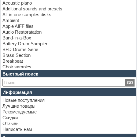
Acoustic piano
Additional sounds and presets
All-in-one samples disks
Ambient
Apple AIFF files
Audio Restoratation
Band-in-a-Box
Battery Drum Sampler
BFD Drums Serie
Brass Section
Breakbeat
Choir samples
Chris Hein Samples
Быстрый поиск
Cinematic samples
GO
Club bass
Club leads
Информация
Club sounds
Новые поступления
Construction kits
Лучшие товары
Convolution
Рекомендуемые
Cubase
Скидки
Dance drums
Отзывы
Dance music production tutorials
Написать нам
DAW
Disco samples