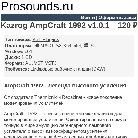
Prosounds.ru
Войти
|
Оформить заказ
Kazrog AmpCraft 1992 v1.0.1
120 ₽
Тип товара:
VST Plug-ins
Платформа:
MAC OSX X64 Intel
,
PC
Windows x64
Диски:
1 CD
Формат:
AU, VST, VST3
Требуется:
Цифровые рабочие станции (DAW)
AmpCraft 1992 - Легенда высокого усиления
От создателя Thermionik и Recabinet - новое поколение
моделирования усилителей.
AmpCraft - 1992 - первый в новой линейке плагинов для
моделирования усилителей. Ориентированный на самую
точную в мире эмуляцию легендарного лампового
усилителя с высоким коэффициентом усиления,
использовавшегося на бесчисленных альбомах и в турах,