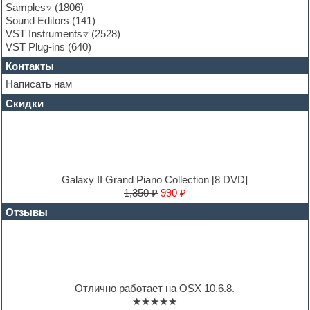
Guitar loops
Samples
(1806)
Guitar processing and effects
Sound Editors
(141)
Hands-up samples
VST Instruments
(2528)
Hardstyle
VST Plug-ins
(640)
Heavy metal sample packs
Контакты
Hip-hop
House music
Написать нам
Hypersonic
Скидки
Jazz
Jingles
Keyboards
LM-4 Drum Machine
Logic
Loops
Galaxy II Grand Piano Collection [8 DVD]
Maschine Expansion
1,350 ₽
990 ₽
Massive presets
Отзывы
Mastering plug-ins
MIDI files
Movie soundtracks
Music production software for beginners
Music theory
Nexus
Отлично работает на OSX 10.6.8.
Notation software
★★★★★
One shot drums