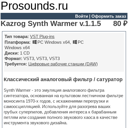
Prosounds.ru
Войти
|
Оформить заказ
Kazrog Synth Warmer v.1.1.5
80 ₽
Тип товара:
VST Plug-ins
Платформа:
PC Windows x64
,
PC
Windows x64
Диски:
1 CD
Формат:
VST3, VST3, VST3
Требуется:
Цифровые рабочие станции (DAW)
Классический аналоговый фильтр / сатуратор
Synth Warmer - это эмуляция аналогового фильтра
синтезатора, основанная на культовом лестничном фильтре
моносинта 1970-х годов, с искажениями перегрузки и
самоосцилляцией. Используйте для разогрева ваших
грубых суперпилов, добавления интереса к барабанным
петлям или создания полного звукового хаоса в качестве
инструмента звукового дизайна.