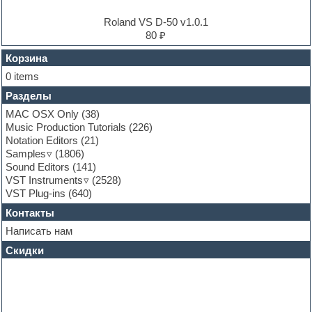
Experimental
EXS24 Instruments
Roland VS D-50 v1.0.1
Finale
80 ₽
FL Studio
Flute
Корзина
Folk samples
0 items
Fruityloops
Разделы
Funk
Garritan
MAC OSX Only
(38)
General MIDI kits
Music Production Tutorials
(226)
Guitar emulation
Notation Editors
(21)
Guitar loops
Samples
(1806)
Guitar processing and effects
Sound Editors
(141)
Hands-up samples
VST Instruments
(2528)
Hardstyle
VST Plug-ins
(640)
Heavy metal sample packs
Контакты
Hip-hop
House music
Написать нам
Hypersonic
Скидки
Jazz
Jingles
Keyboards
LM-4 Drum Machine
Logic