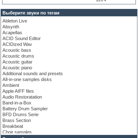
Выберите звуки по тегам
Ableton Live
Absynth
Acapellas
ACID Sound Editor
ACIDized Wav
Acoustic bass
Acoustic drums
Acoustic guitar
Acoustic piano
Additional sounds and presets
All-in-one samples disks
Ambient
Apple AIFF files
Audio Restoratation
Band-in-a-Box
Battery Drum Sampler
BFD Drums Serie
Brass Section
Breakbeat
Choir samples
Chris Hein Samples