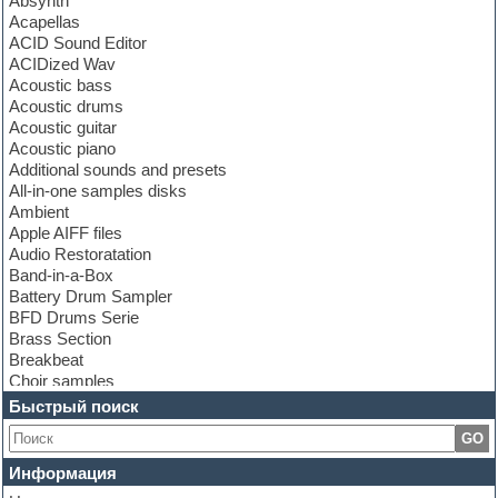
Absynth
Acapellas
ACID Sound Editor
ACIDized Wav
Acoustic bass
Acoustic drums
Acoustic guitar
Acoustic piano
Additional sounds and presets
All-in-one samples disks
Ambient
Apple AIFF files
Audio Restoratation
Band-in-a-Box
Battery Drum Sampler
BFD Drums Serie
Brass Section
Breakbeat
Choir samples
Chris Hein Samples
Быстрый поиск
Cinematic samples
GO
Club bass
Club leads
Информация
Club sounds