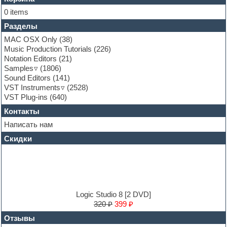
Folk samples
0 items
Fruityloops
Разделы
Funk
Garritan
MAC OSX Only
(38)
General MIDI kits
Music Production Tutorials
(226)
Guitar emulation
Notation Editors
(21)
Guitar loops
Samples
(1806)
Guitar processing and effects
Sound Editors
(141)
Hands-up samples
VST Instruments
(2528)
Hardstyle
VST Plug-ins
(640)
Heavy metal sample packs
Контакты
Hip-hop
House music
Написать нам
Hypersonic
Скидки
Jazz
Jingles
Keyboards
LM-4 Drum Machine
Logic
Loops
Logic Studio 8 [2 DVD]
Maschine Expansion
320 ₽
399 ₽
Massive presets
Отзывы
Mastering plug-ins