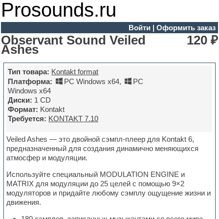
Prosounds.ru
Войти
|
Оформить заказ
Observant Sound Veiled
120 ₽
Ashes
Тип товара:
Kontakt format
Платформа:
PC Windows x64
,
PC
Windows x64
Диски:
1 CD
Формат:
Kontakt
Требуется:
KONTAKT 7.10
Veiled Ashes — это двойной сэмпл-плеер для Kontakt 6,
предназначенный для создания динамично меняющихся
атмосфер и модуляции.
Используйте специальный MODULATION ENGINE и
MATRIX для модуляции до 25 целей с помощью 9×2
модуляторов и придайте любому сэмплу ощущение жизни и
движения.
180 сэмплов, записанных музыкантами со всего мира