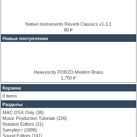
Drum and Bass
Drum machine
Dub techno
Dubstep
E-MU Samples
Native Instruments Reverb Classics v1.3.1
Electric bass
80 ₽
Electric guitar
Новые поступления
Electric piano
Electro
Electronic music
Ethnic samples
Experimental
EXS24 Instruments
Heavyocity FORZO Modern Brass
Finale
1,750 ₽
FL Studio
Flute
Корзина
Folk samples
0 items
Fruityloops
Разделы
Funk
Garritan
MAC OSX Only
(38)
General MIDI kits
Music Production Tutorials
(226)
Guitar emulation
Notation Editors
(21)
Guitar loops
Samples
(1806)
Guitar processing and effects
Sound Editors
(141)