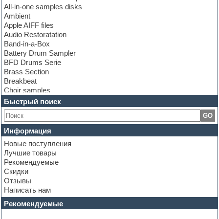
All-in-one samples disks
Ambient
Apple AIFF files
Audio Restoratation
Band-in-a-Box
Battery Drum Sampler
BFD Drums Serie
Brass Section
Breakbeat
Choir samples
Chris Hein Samples
Быстрый поиск
Cinematic samples
GO
Club bass
Club leads
Информация
Club sounds
Новые поступления
Construction kits
Лучшие товары
Convolution
Рекомендуемые
Cubase
Скидки
Dance drums
Отзывы
Dance music production tutorials
Написать нам
DAW
Disco samples
Рекомендуемые
DJ Software