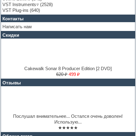
Hands-up samples
VST Instruments
(2528)
Hardstyle
VST Plug-ins
(640)
Heavy metal sample packs
Контакты
Hip-hop
House music
Написать нам
Hypersonic
Скидки
Jazz
Jingles
Keyboards
LM-4 Drum Machine
Logic
Loops
Cakewalk Sonar 8 Producer Edition [2 DVD]
Maschine Expansion
620 ₽
499 ₽
Massive presets
Отзывы
Mastering plug-ins
MIDI files
Movie soundtracks
Music production software for beginners
Music theory
Nexus
Послушал внимательнее... Остался очень доволен!
Notation software
Использую...
One shot drums
★★★★★
Orchestra
Orchestra drums