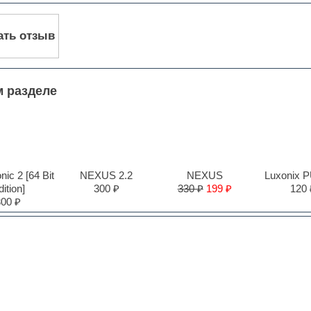
ать отзыв
м разделе
ic 2 [64 Bit
NEXUS 2.2
NEXUS
Luxonix 
ition]
300 ₽
330 ₽
199 ₽
120 
300 ₽