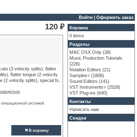
Войти
|
Оформить заказ
120 ₽
Корзина
0 items
Разделы
MAC OSX Only
(38)
Music Production Tutorials
(226)
to (3 velocity splits), flatter
Notation Editors
(21)
its), flatter tongue (2 velocity
Samples
(1806)
e (2 velocity splits), special fx,
Sound Editors
(141)
VST Instruments
(2528)
изводителя
.
VST Plug-ins
(640)
Контакты
и операционной системой.
Написать нам
Скидки
В корзину