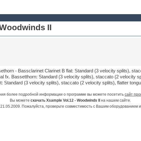
 Woodwinds II
horn - Bassclarinet Clarinet B flat: Standard (3 velocity splits), stacca
al fx. Bassetthorn: Standard (3 velocity splits), staccato (2 velocity spl
t: Standard (3 velocity splits), staccato (2 velocity splits), flatter tongu
ния более подробной информации о программе вы можете посетить
сайт про
Вы можете
скачать Xsample Vol.12 - Woodwinds II
на нашем сайте.
21.05.2009. Пожалуйста, проверьте совместимость с Вашим оборудованием 