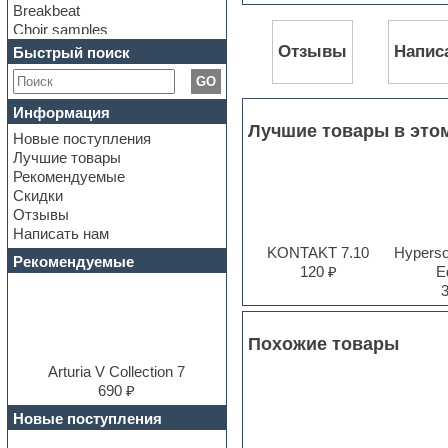
Breakbeat
Choir samples
Chris Hein Samples
Отзывы
Напис
Быстрый поиск
Cinematic samples
GO
Club bass
Club leads
Информация
Club sounds
Лучшие товары в это
Новые поступления
Construction kits
Лучшие товары
Convolution
Рекомендуемые
Cubase
Скидки
Dance drums
Отзывы
Dance music production
Написать нам
tutorials
KONTAKT 7.10
Hyperson
DAW
Рекомендуемые
120 ₽
Ed
Disco samples
DJ Software
Drum and Bass
Drum machine
Похожие товары
Dub techno
Dubstep
Arturia V Collection 7
E-MU Samples
690 ₽
Electric bass
Новые поступления
Electric guitar
Electric piano