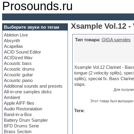
Prosounds.ru
Xsample Vol.12 -
Выберите звуки по тегам
Ableton Live
Тип товара:
GIGA samples
Absynth
Acapellas
ACID Sound Editor
ACIDized Wav
Acoustic bass
Xsample Vol.12 Clarinet - Basset
Acoustic drums
tongue (2 velocity splits), speci
Acoustic guitar
splits), special fx. Bass Clarine
Acoustic piano
slaps.
Additional sounds and presets
Для получе
All-in-one samples disks
Ambient
Этот товар был выпущен 
Apple AIFF files
Audio Restoratation
Теги
:
Band-in-a-Box
Battery Drum Sampler
BFD Drums Serie
Brass Section