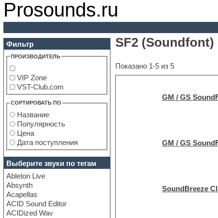
Prosounds.ru
SF2 (Soundfont
Фильтр
ПРОИЗВОДИТЕЛЬ
Показано 1-5 из 5
VIP Zone
VST-Club.com
GM / GS SoundF
СОРТИРОВАТЬ ПО
Название
Популярность
Цена
Дата поступления
GM / GS SoundF
Выберите звуки по тегам
Ableton Live
Absynth
SoundBreeze Cl
Acapellas
ACID Sound Editor
ACIDized Wav