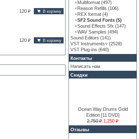
Multiformat
(497)
Reason Refills
(106)
120 ₽
В корзину
REX format
(4)
SF2 Sound Fonts
(5)
Sound Effects Sfx
(147)
WAV Samples
(494)
Sound Editors
(141)
120 ₽
В корзину
VST Instruments
(2528)
VST Plug-ins
(640)
Контакты
Написать нам
Скидки
Ocean Way Drums Gold
Edition [11 DVD]
2,750 ₽
1,250 ₽
Отзывы