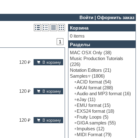
Войти
|
Оформить заказ
Корзина
0 items
1
Разделы
MAC OSX Only
(38)
Music Production Tutorials
120 ₽
В корзину
(226)
Notation Editors
(21)
Samples
(1806)
ACID format
(54)
AKAI format
(288)
120 ₽
В корзину
Audio and MP3 format
(16)
eJay
(11)
EMU format
(15)
EXS24 format
(18)
Fruity Loops
(5)
120 ₽
В корзину
GIGA samples
(55)
Impulses
(12)
MIDI Format
(79)