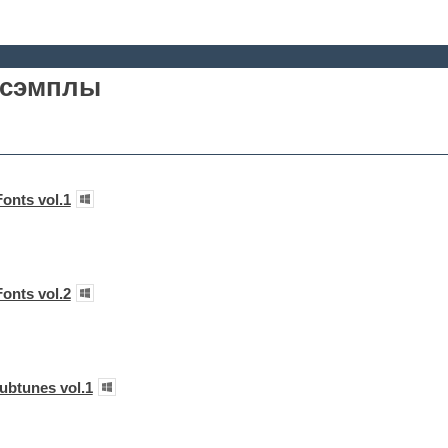
) сэмплы
onts vol.1
onts vol.2
ubtunes vol.1