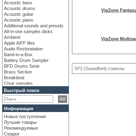
Acoustic bass
Acoustic drums
VipZone Fantas
Acoustic guitar
Acoustic piano
Additional sounds and presets
All-in-one samples disks
Ambient
VipZone Multis
Apple AIFF files
Audio Restoratation
Band-in-a-Box
Battery Drum Sampler
BFD Drums Serie
SF2 (Soundfont) сэмплы
Brass Section
Breakbeat
Choir samples
Chris Hein Samples
Быстрый поиск
Cinematic samples
GO
Club bass
Club leads
Информация
Club sounds
Новые поступления
Construction kits
Лучшие товары
Convolution
Рекомендуемые
Cubase
Скидки
Dance drums