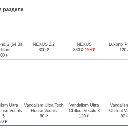
м разделе
ic 2 [64 Bit
NEXUS 2.2
NEXUS
Luxonix 
ition]
300 ₽
330 ₽
199 ₽
120 
300 ₽
lism Ultra
Vandalism Ultra Tech
Vandalism Ultra
Vandalism
ouse Vocals
House Vocals
Chillout Vocals 3
Chillout V
5
80 ₽
120 ₽
80 
80 ₽