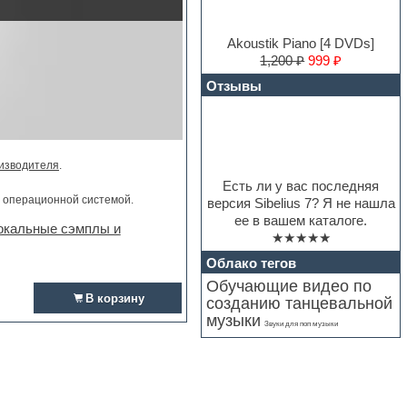
Akoustik Piano [4 DVDs]
1,200 ₽
999 ₽
Отзывы
изводителя
.
Есть ли у вас последняя
и операционной системой.
версия Sibelius 7? Я не нашла
ее в вашем каталоге.
окальные сэмплы и
★★★★★
Облако тегов
Обучающие видео по
В корзину
созданию танцевальной
музыки
Звуки для поп музыки