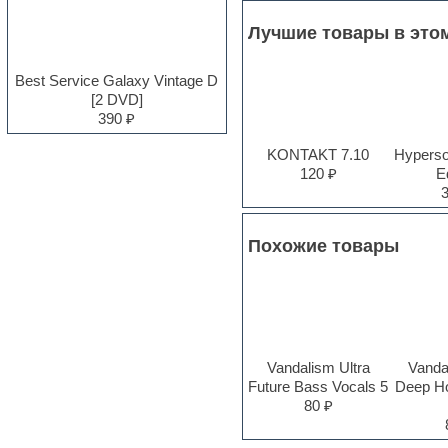
Electro
Лучшие товары в это
Electronic music
Ethnic samples
Experimental
Best Service Galaxy Vintage D
EXS24 Instruments
[2 DVD]
Finale
390 ₽
FL Studio
Flute
KONTAKT 7.10
Hyperson
Folk samples
120 ₽
Ed
Fruityloops
Funk
Garritan
Похожие товары
General MIDI kits
Guitar emulation
Guitar loops
Guitar processing and effects
Hands-up samples
Hardstyle
Heavy metal sample packs
Vandalism Ultra
Vanda
Hip-hop
Future Bass Vocals 5
Deep H
House music
80 ₽
Hypersonic
Jazz