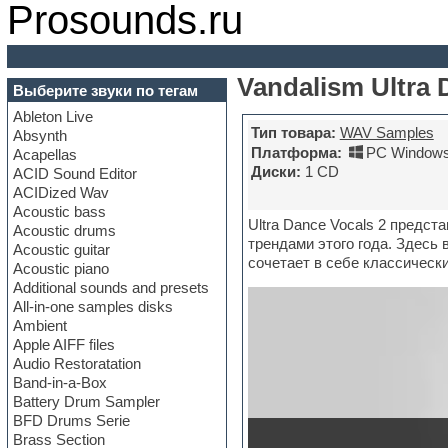
Prosounds.ru
Vandalism Ultra 
Выберите звуки по тегам
Ableton Live
Тип товара:
WAV Samples
Absynth
Платформа:
PC Windows
Acapellas
Диски:
1 CD
ACID Sound Editor
ACIDized Wav
Acoustic bass
Ultra Dance Vocals 2 пред
Acoustic drums
трендами этого года. Здесь в
Acoustic guitar
сочетает в себе классическ
Acoustic piano
Additional sounds and presets
All-in-one samples disks
Ambient
Apple AIFF files
Audio Restoratation
Band-in-a-Box
Battery Drum Sampler
BFD Drums Serie
Brass Section