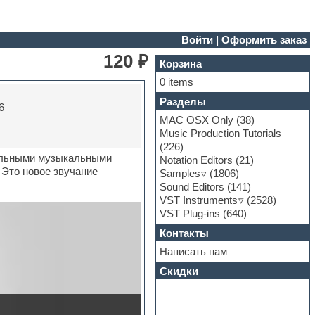
Войти
|
Оформить заказ
120 ₽
Корзина
0 items
Разделы
6
MAC OSX Only
(38)
Music Production Tutorials
(226)
вальными музыкальными
Notation Editors
(21)
. Это новое звучание
Samples
(1806)
Sound Editors
(141)
VST Instruments
(2528)
VST Plug-ins
(640)
Контакты
Написать нам
Скидки