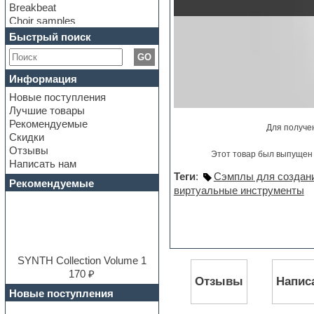
Breakbeat
Choir samples
Chris Hein Samples
Быстрый поиск
Cinematic samples
GO
Club bass
Club leads
Информация
Club sounds
Новые поступления
Construction kits
Лучшие товары
Convolution
Рекомендуемые
Cubase
Для получе
Скидки
Dance drums
Отзывы
Dance music production
Этот товар был выпущен 
Написать нам
tutorials
Теги
:
Сэмплы для создани
DAW
Рекомендуемые
виртуальные инструменты
Disco samples
DJ Software
Drum and Bass
Drum machine
Dub techno
Dubstep
SYNTH Collection Volume 1
E-MU Samples
170 ₽
Отзывы
Напис
Electric bass
Новые поступления
Electric guitar
Electric piano