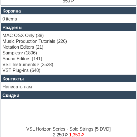
550 ₽
FL Studio
Flute
Корзина
Folk samples
0 items
Fruityloops
Разделы
Funk
Garritan
MAC OSX Only
(38)
General MIDI kits
Music Production Tutorials
(226)
Guitar emulation
Notation Editors
(21)
Guitar loops
Samples
(1806)
Guitar processing and effects
Sound Editors
(141)
Hands-up samples
VST Instruments
(2528)
Hardstyle
VST Plug-ins
(640)
Heavy metal sample packs
Контакты
Hip-hop
House music
Написать нам
Hypersonic
Скидки
Jazz
Jingles
Keyboards
LM-4 Drum Machine
Logic
Loops
VSL Horizon Series - Solo Strings [5 DVD]
Maschine Expansion
2,250 ₽
1,350 ₽