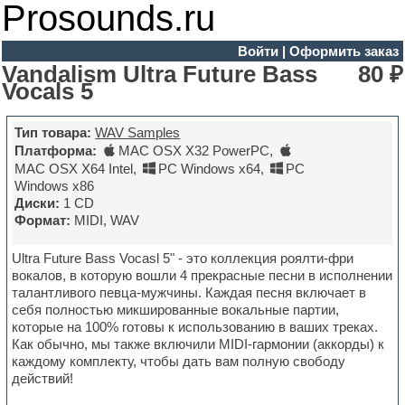
Prosounds.ru
Войти
|
Оформить заказ
Vandalism Ultra Future Bass
80 ₽
Vocals 5
Тип товара:
WAV Samples
Платформа:
MAC OSX X32 PowerPC
,
MAC OSX X64 Intel
,
PC Windows x64
,
PC
Windows x86
Диски:
1 CD
Формат:
MIDI, WAV
Ultra Future Bass Vocasl 5" - это коллекция роялти-фри
вокалов, в которую вошли 4 прекрасные песни в исполнении
талантливого певца-мужчины. Каждая песня включает в
себя полностью микшированные вокальные партии,
которые на 100% готовы к использованию в ваших треках.
Как обычно, мы также включили MIDI-гармонии (аккорды) к
каждому комплекту, чтобы дать вам полную свободу
действий!