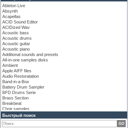
Ableton Live
Absynth
Acapellas
ACID Sound Editor
ACIDized Wav
Acoustic bass
Acoustic drums
Acoustic guitar
Acoustic piano
Additional sounds and presets
All-in-one samples disks
Ambient
Apple AIFF files
Audio Restoratation
Band-in-a-Box
Battery Drum Sampler
BFD Drums Serie
Brass Section
Breakbeat
Choir samples
Chris Hein Samples
Быстрый поиск
Cinematic samples
GO
Club bass