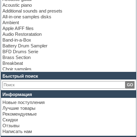
Acoustic piano
Additional sounds and presets
All-in-one samples disks
Ambient
Apple AIFF files
Audio Restoratation
Band-in-a-Box
Battery Drum Sampler
BFD Drums Serie
Brass Section
Breakbeat
Choir samples
Chris Hein Samples
Быстрый поиск
Cinematic samples
GO
Club bass
Club leads
Информация
Club sounds
Новые поступления
Construction kits
Лучшие товары
Convolution
Рекомендуемые
Cubase
Скидки
Dance drums
Отзывы
Dance music production tutorials
Написать нам
DAW