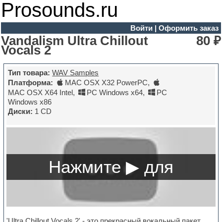
Prosounds.ru
Войти
|
Оформить заказ
Vandalism Ultra Chillout
80 ₽
Vocals 2
Тип товара:
WAV Samples
Платформа:
MAC OSX X32 PowerPC
,
MAC OSX X64 Intel
,
PC Windows x64
,
PC
Windows x86
Диски:
1 CD
'Ultra Chillout Vocals 2' - это прекрасный вокальный пакет,