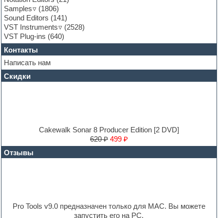
Guitar loops
Samples
(1806)
Guitar processing and effects
Sound Editors
(141)
Hands-up samples
VST Instruments
(2528)
Hardstyle
VST Plug-ins
(640)
Heavy metal sample packs
Контакты
Hip-hop
House music
Написать нам
Hypersonic
Скидки
Jazz
Jingles
Keyboards
LM-4 Drum Machine
Logic
Loops
Cakewalk Sonar 8 Producer Edition [2 DVD]
Maschine Expansion
620 ₽
499 ₽
Massive presets
Отзывы
Mastering plug-ins
MIDI files
Movie soundtracks
Music production software for beginners
Music theory
Nexus
Pro Tools v9.0 предназначен только для MAC. Вы можете
Notation software
запустить его на PC.