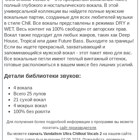
полный глубокого и ностальгического вокала. В этой
универсальной коллекции вы найдете полные мужские
вокальные партии, созданные для всех любителей музыки
в стиле Chill. Все вокалы представлены в режимах DRY и
WET. Весь контент на 100% свободен от авторских прав.
Вокал также подходит для любых жанров, таких как Deep
House, Tropical или даже Future Bass. Выходите за границы!
Если вы ищете прекрасный, захватывающий и
запоминающийся мужской вокал - этот пакет явно для вас.
Все вокальные петли имеют теплый винтажный оттенок,
готовые расположиться в вашем миксе без лишних усилий.
Детали библиотеки звуков:
4 вокала
Всего 25 лупов
21 сухой вокал
4 мокрых вокал
100% без роялти
Для получения более подробной информации о программе вы можете
посетить
сайт производителя
.
Вы можете
скачать Vandalism Ultra Chillout Vocals 2
на нашем сайте.
Этот товар был выпущен 07.05.2024. Пожалуйста, проверьте